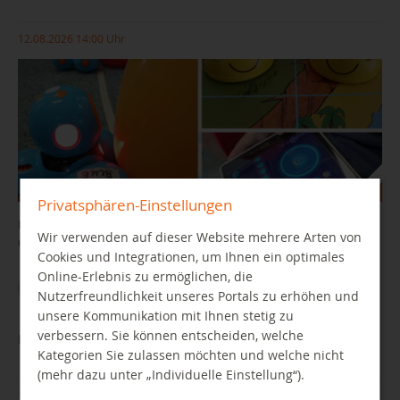
12.08.2026 14:00 Uhr
Privatsphären-Einstellungen
Lernroboter Bee-Bot, Dash und Ozobot spielerisch programmieren
Wir verwenden auf dieser Website mehrere Arten von
und steuern.
Cookies und Integrationen, um Ihnen ein optimales
Online-Erlebnis zu ermöglichen, die
WEITER LESEN
Nutzerfreundlichkeit unseres Portals zu erhöhen und
unsere Kommunikation mit Ihnen stetig zu
verbessern. Sie können entscheiden, welche
Let's play – Kids' Edition: Auf die Plätze... fertig... los!
Kategorien Sie zulassen möchten und welche nicht
(mehr dazu unter „Individuelle Einstellung“).
13.08.2026 14:00 Uhr