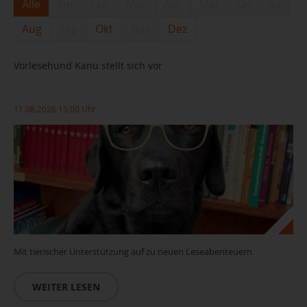
Alle
Jan
Feb
Mar
Apr
Mai
Jun
Jul
Aug
Sep
Okt
Nov
Dez
Vorlesehund Kanu stellt sich vor
11.08.2026 15:00 Uhr
Mit tierischer Unterstützung auf zu neuen Leseabenteuern
WEITER LESEN