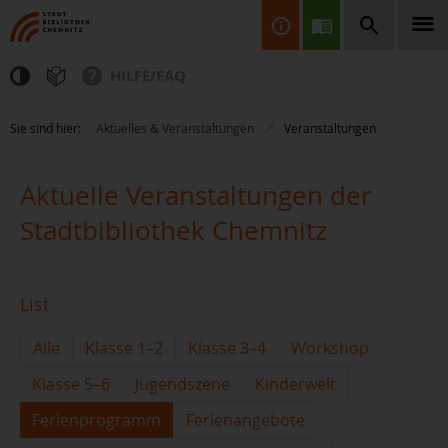
HILFE/FAQ
Finden Sie Informationen, Bücher, CDs & DVDs, Spiele, BluRays,
Sie sind hier:
Aktuelles & Veranstaltungen
Veranstaltungen
Zeitschriften und vieles mehr...
Aktuelle Veranstaltungen der
Stadtbibliothek Chemnitz
List
JETZT FINDEN
Alle
Klasse 1–2
Klasse 3–4
Workshop
Klasse 5–6
Jugendszene
Kinderwelt
Ferienprogramm
Ferienangebote