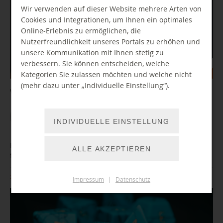
Wir verwenden auf dieser Website mehrere Arten von
Cookies und Integrationen, um Ihnen ein optimales
Online-Erlebnis zu ermöglichen, die
Nutzerfreundlichkeit unseres Portals zu erhöhen und
unsere Kommunikation mit Ihnen stetig zu
verbessern. Sie können entscheiden, welche
Kategorien Sie zulassen möchten und welche nicht
(mehr dazu unter „Individuelle Einstellung“).
Wir spielen gemeinsam neue Spiele an unseren Konsolen.
WEITER LESEN
INDIVIDUELLE EINSTELLUNG
Pen & Paper - Rollenspieletreff & Einführung (TTRPG) - auch
ALLE AKZEPTIEREN
für Kinder
26.09.2026 14:00 Uhr
Impressum
|
Datenschutz