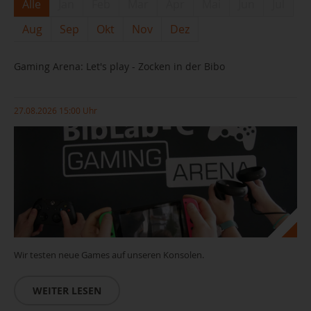
Alle
Jan
Feb
Mar
Apr
Mai
Jun
Jul
Aug
Sep
Okt
Nov
Dez
Gaming Arena: Let's play - Zocken in der Bibo
27.08.2026 15:00 Uhr
Wir testen neue Games auf unseren Konsolen.
WEITER LESEN