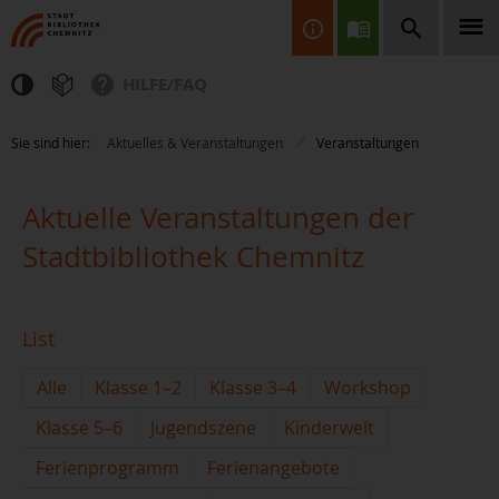
HILFE/FAQ
Finden Sie Informationen, Bücher, CDs & DVDs, Spiele, BluRays,
Sie sind hier:
Aktuelles & Veranstaltungen
Veranstaltungen
Zeitschriften und vieles mehr...
Aktuelle Veranstaltungen der
Stadtbibliothek Chemnitz
List
JETZT FINDEN
Alle
Klasse 1–2
Klasse 3–4
Workshop
Klasse 5–6
Jugendszene
Kinderwelt
Ferienprogramm
Ferienangebote