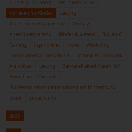
Kinder (6–12 Jahre)
Wir informieren
Vorlesen für Kinder
Lesung
Vorlesen für Erwachsene
Vortrag
Altersübergreifend
Kinder & Jugend
BibLab-C
Gaming
Jugendliche
News
Workshop
Informationsveranstaltung
Technik & Informatik
Aktiv Älter
Lesung
Barrierefreiheit (räumlich)
Erwachsene / Senioren
Für Menschen mit internationalem Hintergrund
Event
Erwachsene
2026