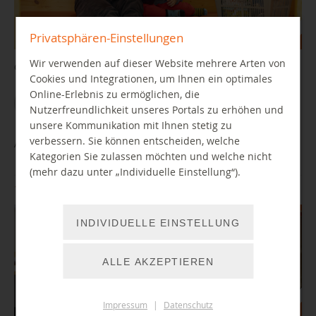
Privatsphären-Einstellungen
Wir verwenden auf dieser Website mehrere Arten von
Geschichten zum Zuhören vorgetragen für alle mit gespitzten Ohren
Cookies und Integrationen, um Ihnen ein optimales
Online-Erlebnis zu ermöglichen, die
WEITER LESEN
Nutzerfreundlichkeit unseres Portals zu erhöhen und
unsere Kommunikation mit Ihnen stetig zu
verbessern. Sie können entscheiden, welche
Auf leisen Sohlen... im Yorck
Kategorien Sie zulassen möchten und welche nicht
(mehr dazu unter „Individuelle Einstellung“).
18.08.2026 16:30 Uhr
INDIVIDUELLE EINSTELLUNG
ALLE AKZEPTIEREN
Impressum
|
Datenschutz