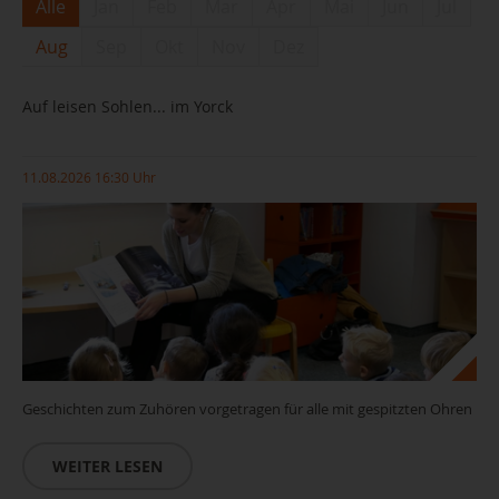
Alle
Jan
Feb
Mar
Apr
Mai
Jun
Jul
Aug
Sep
Okt
Nov
Dez
Auf leisen Sohlen... im Yorck
11.08.2026 16:30 Uhr
Geschichten zum Zuhören vorgetragen für alle mit gespitzten Ohren
WEITER LESEN