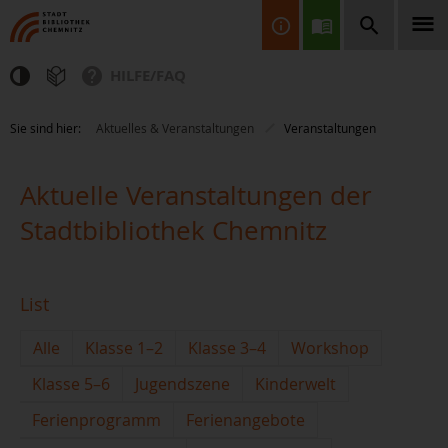
HILFE/FAQ
Finden Sie Informationen, Bücher, CDs & DVDs, Spiele, BluRays,
Sie sind hier:
Aktuelles & Veranstaltungen
Veranstaltungen
Zeitschriften und vieles mehr...
Aktuelle Veranstaltungen der
Stadtbibliothek Chemnitz
List
JETZT FINDEN
Alle
Klasse 1–2
Klasse 3–4
Workshop
Klasse 5–6
Jugendszene
Kinderwelt
Ferienprogramm
Ferienangebote