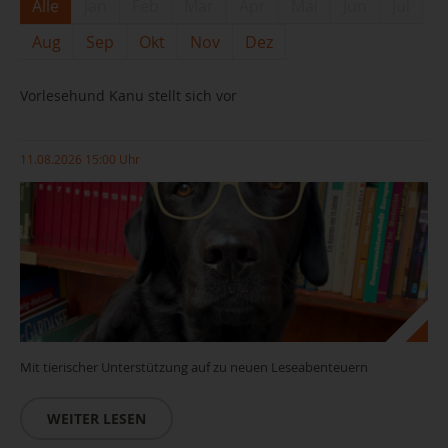
Alle
Jan
Feb
Mar
Apr
Mai
Jun
Jul
Aug
Sep
Okt
Nov
Dez
Vorlesehund Kanu stellt sich vor
11.08.2026 15:00 Uhr
Mit tierischer Unterstützung auf zu neuen Leseabenteuern
WEITER LESEN