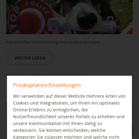
mit tierischer Unterstützung von Lesehündin Keely
WEITER LESEN
Einführung/ Führerschein 3D-Drucker
Privatsphären-Einstellungen
27.08.2026 15:00 Uhr
Wir verwenden auf dieser Website mehrere Arten von
Cookies und Integrationen, um Ihnen ein optimales
Online-Erlebnis zu ermöglichen, die
Nutzerfreundlichkeit unseres Portals zu erhöhen und
unsere Kommunikation mit Ihnen stetig zu
verbessern. Sie können entscheiden, welche
Kategorien Sie zulassen möchten und welche nicht