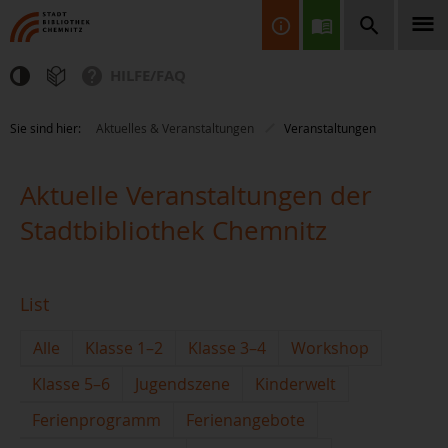
HILFE/FAQ
Finden Sie Informationen, Bücher, CDs & DVDs, Spiele, BluRays,
Sie sind hier:
Aktuelles & Veranstaltungen
Veranstaltungen
Zeitschriften und vieles mehr...
Aktuelle Veranstaltungen der
Stadtbibliothek Chemnitz
List
JETZT FINDEN
Alle
Klasse 1–2
Klasse 3–4
Workshop
Klasse 5–6
Jugendszene
Kinderwelt
Ferienprogramm
Ferienangebote