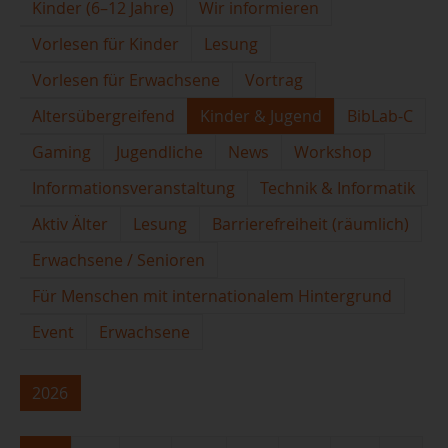
Kinder (6–12 Jahre)
Wir informieren
Vorlesen für Kinder
Lesung
Vorlesen für Erwachsene
Vortrag
Altersübergreifend
Kinder & Jugend
BibLab-C
Gaming
Jugendliche
News
Workshop
Informationsveranstaltung
Technik & Informatik
Aktiv Älter
Lesung
Barrierefreiheit (räumlich)
Erwachsene / Senioren
Für Menschen mit internationalem Hintergrund
Event
Erwachsene
2026