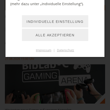
(mehr dazu unter „Individuelle Einstellung“).
Einführung in den 3D-Drucker im Bibliothekslabor
INDIVIDUELLE EINSTELLUNG
WEITER LESEN
ALLE AKZEPTIEREN
Gaming Arena: Let's play - Zocken in der Bibo
Impressum
|
Datenschutz
27.08.2026 15:00 Uhr
Wir testen neue Games auf unseren Konsolen.