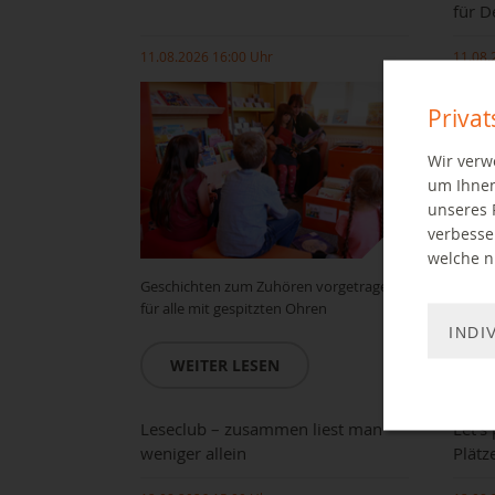
für D
11.08.2026 16:00 Uhr
11.08.
Priva
Wir verw
um Ihnen
unseres 
verbesse
welche ni
Geschichten zum Zuhören vorgetragen
Ehrena
für alle mit gespitzten Ohren
Deuts
INDI
WEITER LESEN
W
Leseclub – zusammen liest man
Let's 
weniger allein
Plätze