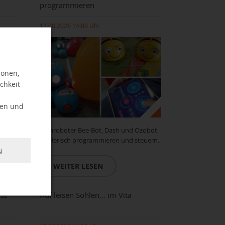
programmieren
12.08.2026 14:00 Uhr
ionen,
chkeit
ten und
Lernroboter Bee-Bot, Dash und Ozobot
spielerisch programmieren und steuern.
N
WEITER LESEN
te
Auf leisen Sohlen… im Vita