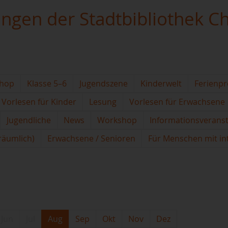
ungen der Stadtbibliothek C
hop
Klasse 5–6
Jugendszene
Kinderwelt
Ferienp
Vorlesen für Kinder
Lesung
Vorlesen für Erwachsene
Jugendliche
News
Workshop
Informationsverans
(räumlich)
Erwachsene / Senioren
Für Menschen mit in
Jun
Jul
Aug
Sep
Okt
Nov
Dez