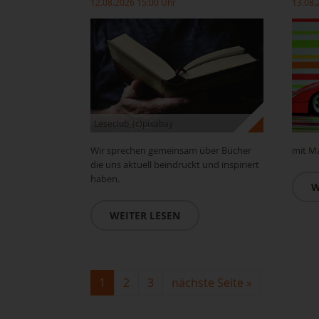
12.08.2026 15:00 Uhr
13.08.
Leseclub_(c)pixabay
Wir sprechen gemeinsam über Bücher
mit Ma
die uns aktuell beindruckt und inspiriert
haben.
W
WEITER LESEN
1
2
3
nächste Seite
»