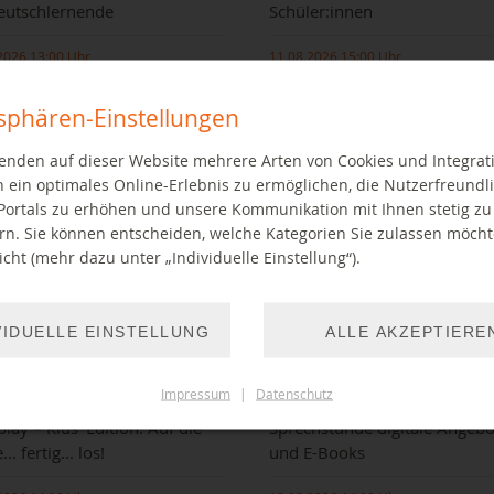
eutschlernende
Schüler:innen
2026 13:00 Uhr
11.08.2026 15:00 Uhr
tsphären-Einstellungen
enden auf dieser Website mehrere Arten von Cookies und Integrat
 ein optimales Online-Erlebnis zu ermöglichen, die Nutzerfreundli
Portals zu erhöhen und unsere Kommunikation mit Ihnen stetig zu
rn. Sie können entscheiden, welche Kategorien Sie zulassen möch
cht (mehr dazu unter „Individuelle Einstellung“).
mtliche Lernpaten helfen
Wir helfen beim Recherchieren!
chlernenden
VIDUELLE EINSTELLUNG
ALLE AKZEPTIERE
WEITER LESEN
EITER LESEN
Impressum
|
Datenschutz
play – Kids' Edition: Auf die
Sprechstunde digitale Angebo
... fertig... los!
und E-Books