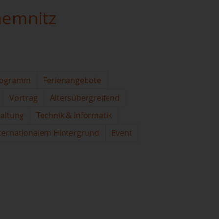
hemnitz
rogramm
Ferienangebote
Vortrag
Altersübergreifend
taltung
Technik & Informatik
ternationalem Hintergrund
Event