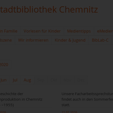
tadtbibliothek Chemnitz
in Familie
Vorlesen für Kinder
Medientipps
eMedie
dszene
Wir informieren
Kinder & Jugend
BibLab-C
2020
Jun
Jul
Aug
Sep
Okt
Nov
Dez
eschichte der
Unsere Facharbeitssprechstu
nproduktion in Chemnitz
findet auch in den Sommerfe
 –1955)
statt.
2026
21.07.2026