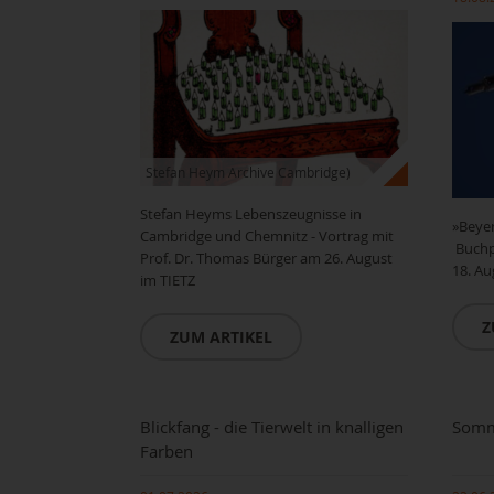
Stefan Heym Archive Cambridge)
Stefan Heyms Lebenszeugnisse in
»Beyer
Cambridge und Chemnitz - Vortrag mit
Buchpr
Prof. Dr. Thomas Bürger am 26. August
18. Au
im TIETZ
Z
ZUM ARTIKEL
Blickfang - die Tierwelt in knalligen
Somme
Farben