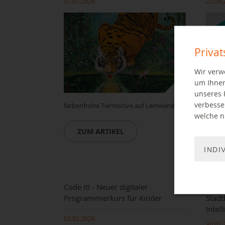
01.07.2026
22.06.
Priva
Wir verw
um Ihnen
unseres 
verbesse
farbenfrohe Tiermotive auf Leinwänden
Ferien
welche ni
Buchs
Somme
ZUM ARTIKEL
INDI
Z
Code it! - Neuer digitaler
E-Lea
Programmierkurs für Kinder
Stadt
Intell
02.02.2026
30.01.