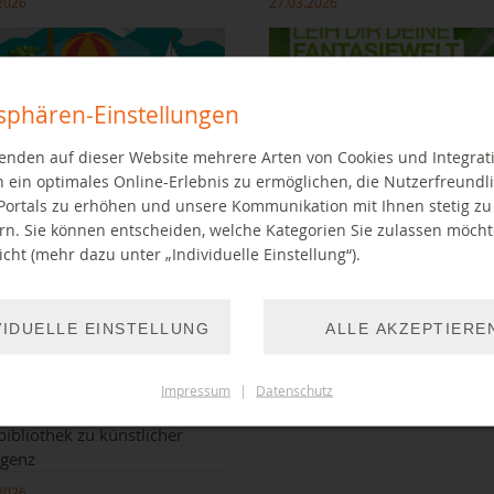
2026
27.03.2026
tsphären-Einstellungen
enden auf dieser Website mehrere Arten von Cookies und Integrat
 ein optimales Online-Erlebnis zu ermöglichen, die Nutzerfreundli
Portals zu erhöhen und unsere Kommunikation mit Ihnen stetig zu
rn. Sie können entscheiden, welche Kategorien Sie zulassen möch
leseaktionen:
Englischsprachige eHörbücher un
cht (mehr dazu unter „Individuelle Einstellung“).
ommer Sachsen &
eZeitschriften ausleihen
rLESEGlück
VIDUELLE EINSTELLUNG
ALLE AKZEPTIERE
UM ARTIKEL
ZUM ARTIKEL
Impressum
|
Datenschutz
rning-Kurse der
bibliothek zu künstlicher
igenz
2026