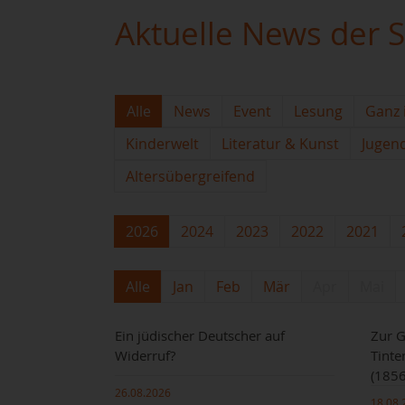
Aktuelle News der S
Alle
News
Event
Lesung
Ganz 
Kinderwelt
Literatur & Kunst
Jugen
Altersübergreifend
2026
2024
2023
2022
2021
Alle
Jan
Feb
Mär
Apr
Mai
Ein jüdischer Deutscher auf
Zur G
Widerruf?
Tinte
(1856
26.08.2026
18.08.