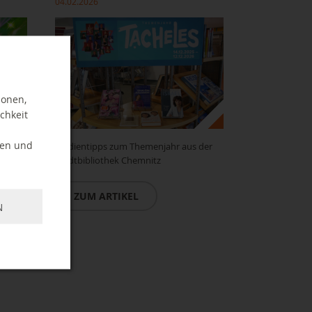
04.02.2026
ionen,
chkeit
ten und
d
Medientipps zum Themenjahr aus der
Stadtbibliothek Chemnitz
ZUM ARTIKEL
N