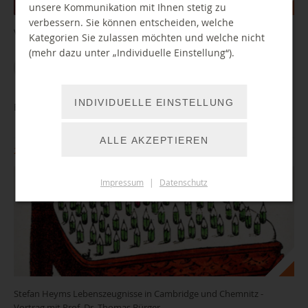
unsere Kommunikation mit Ihnen stetig zu
verbessern. Sie können entscheiden, welche
Vorlesestunde für Erwachsene
Kategorien Sie zulassen möchten und welche nicht
(mehr dazu unter „Individuelle Einstellung“).
WEITER LESEN
INDIVIDUELLE EINSTELLUNG
Ein jüdischer Deutscher auf Widerruf?
ALLE AKZEPTIEREN
26.08.2026 18:00 Uhr
Impressum
|
Datenschutz
Stefan Heyms Lebenszeugnisse in Cambridge und Chemnitz -
Vortrag mit Prof. Dr. Thomas Bürger