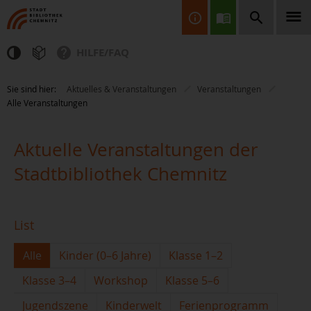
HILFE/FAQ
Finden Sie Informationen, Bücher, CDs & DVDs, Spiele, BluRays,
Sie sind hier:
Aktuelles & Veranstaltungen
Veranstaltungen
Zeitschriften und vieles mehr...
Alle Veranstaltungen
Aktuelle Veranstaltungen der
Stadtbibliothek Chemnitz
JETZT FINDEN
List
Alle
Kinder (0–6 Jahre)
Klasse 1–2
Klasse 3–4
Workshop
Klasse 5–6
Jugendszene
Kinderwelt
Ferienprogramm