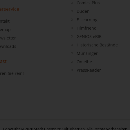
Comics Plus
erservice
Duden
E-Learning
ntakt
Filmfriend
temap
GENIOS eBIB
wsletter
Historische Bestände
wnloads
Munzinger
ast
Onleihe
PressReader
ren Sie rein!
Copyright © 2026 Stadt Chemnitz Kulturbetrieb, Alle Rechte vorbehalten