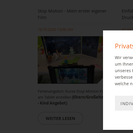
Stop Motion - Mein erster eigener
Einfü
Film
Druc
16.10.2026 13:00 Uhr
22.10.
Priva
Wir verw
um Ihnen
unseres 
verbesse
welche ni
Ferienangebot: Kurze Stop-Motion Filme
Einfüh
am Tablet erstellen
(Eltern/Großeltern
Biblio
- Kind Angebot)
INDI
W
WEITER LESEN