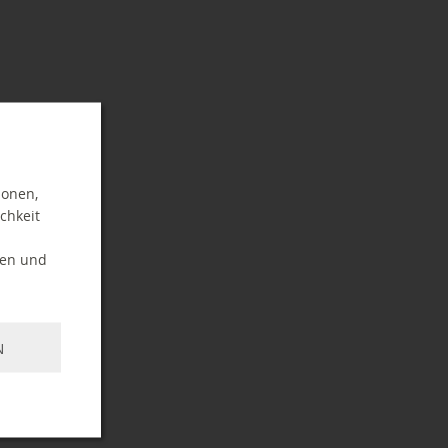
ionen,
chkeit
ten und
N