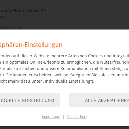
hrung/ Führerschein 3D-
ker
2026 15:00 Uhr
tsphären-Einstellungen
enden auf dieser Website mehrere Arten von Cookies und Integrat
 ein optimales Online-Erlebnis zu ermöglichen, die Nutzerfreundli
Portals zu erhöhen und unsere Kommunikation mit Ihnen stetig zu
rn. Sie können entscheiden, welche Kategorien Sie zulassen möch
cht (mehr dazu unter „Individuelle Einstellung“).
rung in den 3D-Drucker im
thekslabor
VIDUELLE EINSTELLUNG
ALLE AKZEPTIERE
EITER LESEN
Impressum
|
Datenschutz