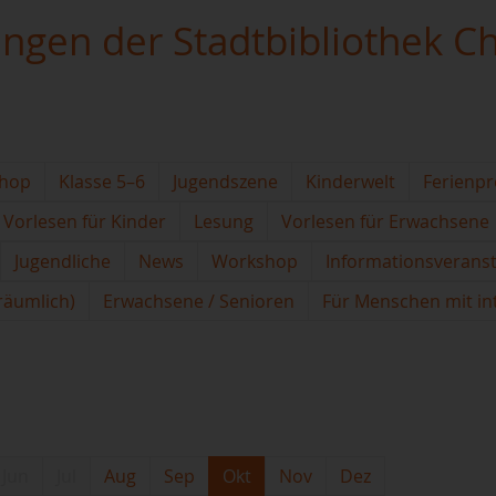
ungen der Stadtbibliothek C
hop
Klasse 5–6
Jugendszene
Kinderwelt
Ferienp
Vorlesen für Kinder
Lesung
Vorlesen für Erwachsene
Jugendliche
News
Workshop
Informationsverans
(räumlich)
Erwachsene / Senioren
Für Menschen mit in
Jun
Jul
Aug
Sep
Okt
Nov
Dez