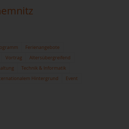
hemnitz
rogramm
Ferienangebote
Vortrag
Altersübergreifend
taltung
Technik & Informatik
ternationalem Hintergrund
Event