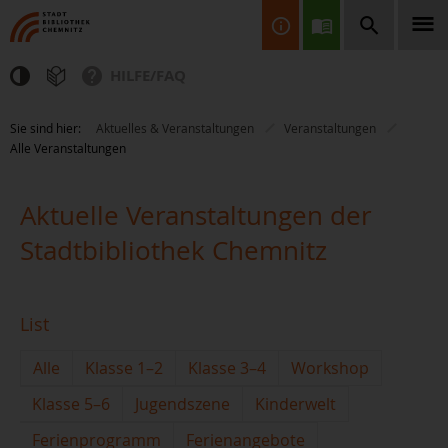
HILFE/FAQ
Finden Sie Informationen, Bücher, CDs & DVDs, Spiele, BluRays,
Sie sind hier:
Aktuelles & Veranstaltungen
Veranstaltungen
Zeitschriften und vieles mehr...
Alle Veranstaltungen
Aktuelle Veranstaltungen der
Stadtbibliothek Chemnitz
JETZT FINDEN
List
Alle
Klasse 1–2
Klasse 3–4
Workshop
Klasse 5–6
Jugendszene
Kinderwelt
Ferienprogramm
Ferienangebote