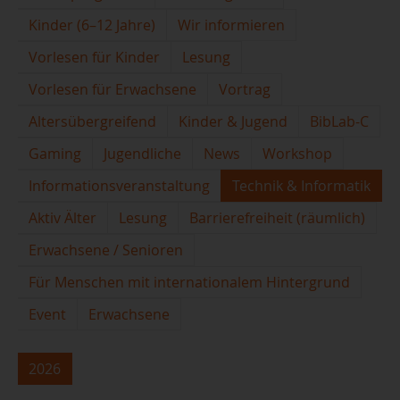
Kinder (6–12 Jahre)
Wir informieren
Vorlesen für Kinder
Lesung
Vorlesen für Erwachsene
Vortrag
Altersübergreifend
Kinder & Jugend
BibLab-C
Gaming
Jugendliche
News
Workshop
Informationsveranstaltung
Technik & Informatik
Aktiv Älter
Lesung
Barrierefreiheit (räumlich)
Erwachsene / Senioren
Für Menschen mit internationalem Hintergrund
Event
Erwachsene
2026