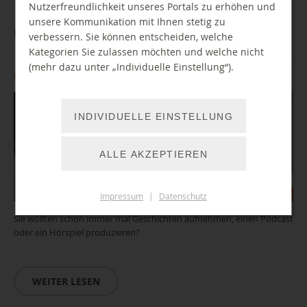
Nutzerfreundlichkeit unseres Portals zu erhöhen und
unsere Kommunikation mit Ihnen stetig zu
BibLab: Einführung AudioStudio
verbessern. Sie können entscheiden, welche
Kategorien Sie zulassen möchten und welche nicht
(mehr dazu unter „Individuelle Einstellung“).
03.11.2026 10:00 Uhr
INDIVIDUELLE EINSTELLUNG
ALLE AKZEPTIEREN
Impressum
|
Datenschutz
Sie wollten schon immer mal Geschichten aufnehmen, einen Podcast
oder ein Hörspiel produzieren?
WEITER LESEN