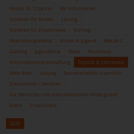
Kinder (6–12 Jahre)
Wir informieren
Vorlesen für Kinder
Lesung
Vorlesen für Erwachsene
Vortrag
Altersübergreifend
Kinder & Jugend
BibLab-C
Gaming
Jugendliche
News
Workshop
Informationsveranstaltung
Technik & Informatik
Aktiv Älter
Lesung
Barrierefreiheit (räumlich)
Erwachsene / Senioren
Für Menschen mit internationalem Hintergrund
Event
Erwachsene
2026