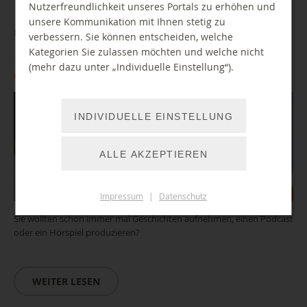
Nutzerfreundlichkeit unseres Portals zu erhöhen und
unsere Kommunikation mit Ihnen stetig zu
BibLab: Einführung AudioStudio
verbessern. Sie können entscheiden, welche
Kategorien Sie zulassen möchten und welche nicht
(mehr dazu unter „Individuelle Einstellung“).
08.12.2026 10:00 Uhr
INDIVIDUELLE EINSTELLUNG
ALLE AKZEPTIEREN
Impressum
|
Datenschutz
Sie wollten schon immer mal Geschichten aufnehmen, einen Podcast
oder ein Hörspiel produzieren?
WEITER LESEN