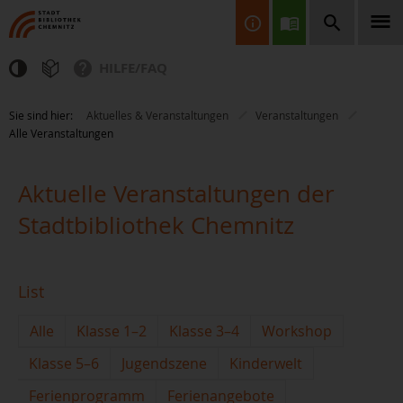
HILFE/FAQ
Finden Sie Informationen, Bücher, CDs & DVDs, Spiele, BluRays,
Sie sind hier:
Aktuelles & Veranstaltungen
Veranstaltungen
Zeitschriften und vieles mehr...
Alle Veranstaltungen
Aktuelle Veranstaltungen der
Stadtbibliothek Chemnitz
JETZT FINDEN
List
Alle
Klasse 1–2
Klasse 3–4
Workshop
Klasse 5–6
Jugendszene
Kinderwelt
Ferienprogramm
Ferienangebote