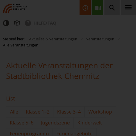
HILFE/FAQ
Finden Sie Informationen, Bücher, CDs & DVDs, Spiele, BluRays,
Sie sind hier:
Aktuelles & Veranstaltungen
Veranstaltungen
Zeitschriften und vieles mehr...
Alle Veranstaltungen
Aktuelle Veranstaltungen der
Stadtbibliothek Chemnitz
JETZT FINDEN
List
Alle
Klasse 1–2
Klasse 3–4
Workshop
Klasse 5–6
Jugendszene
Kinderwelt
Ferienprogramm
Ferienangebote