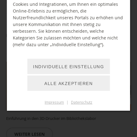
Cookies und Integrationen, um Ihnen ein optimales
Alle
Jan
Feb
Mar
Apr
Mai
Jun
Jul
Online-Erlebnis zu ermöglichen, die
Nutzerfreundlichkeit unseres Portals zu erhöhen und
Aug
Sep
Okt
Nov
Dez
unsere Kommunikation mit Ihnen stetig zu
verbessern. Sie können entscheiden, welche
Einführung/ Führerschein 3D-Drucker
Kategorien Sie zulassen möchten und welche nicht
(mehr dazu unter „Individuelle Einstellung“).
17.12.2026 15:00 Uhr
INDIVIDUELLE EINSTELLUNG
ALLE AKZEPTIEREN
Impressum
|
Datenschutz
Einführung in den 3D-Drucker im Bibliothekslabor
WEITER LESEN