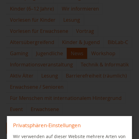
Kinder (6–12 Jahre)
Wir informieren
Vorlesen für Kinder
Lesung
Vorlesen für Erwachsene
Vortrag
Altersübergreifend
Kinder & Jugend
BibLab-C
Gaming
Jugendliche
News
Workshop
Informationsveranstaltung
Technik & Informatik
Aktiv Älter
Lesung
Barrierefreiheit (räumlich)
Erwachsene / Senioren
Für Menschen mit internationalem Hintergrund
Event
Erwachsene
Privatsphären-Einstellungen
2026
Wir verwenden auf dieser Website mehrere Arten von