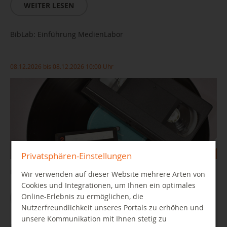
WEITER LESEN
BibLab: Einführung MedienLabor
08.12.2026 bis 08.12.2026 10:00 Uhr
Privatsphären-Einstellungen
Digitalisieren Sie Ihre Schätze
Wir verwenden auf dieser Website mehrere Arten von
Cookies und Integrationen, um Ihnen ein optimales
Online-Erlebnis zu ermöglichen, die
WEITER LESEN
Nutzerfreundlichkeit unseres Portals zu erhöhen und
unsere Kommunikation mit Ihnen stetig zu
BibLab: Einführung AudioStudio