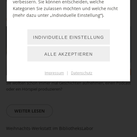
verbessern. Sie können entscheiden, welche
Kategorien Sie zulassen möchten und welche nicht
(mehr dazu unter „Individuelle Einstellung“).
08.12.2026 10:00 Uhr
INDIVIDUELLE EINSTELLUNG
ALLE AKZEPTIEREN
Impressum
|
Datenschutz
Sie wollten schon immer mal Geschichten aufnehmen, einen Podcast
oder ein Hörspiel produzieren?
WEITER LESEN
Weihnachts-Werkstatt im BibliotheksLabor