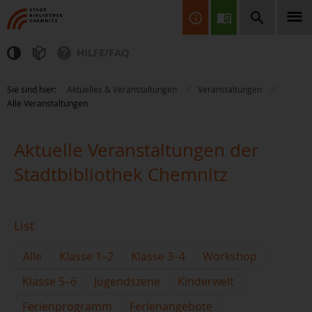
HILFE/FAQ
Finden Sie Informationen, Bücher, CDs & DVDs, Spiele, BluRays,
Sie sind hier:
Aktuelles & Veranstaltungen
Veranstaltungen
Zeitschriften und vieles mehr...
Alle Veranstaltungen
Aktuelle Veranstaltungen der
Stadtbibliothek Chemnitz
JETZT FINDEN
List
Alle
Klasse 1–2
Klasse 3–4
Workshop
Klasse 5–6
Jugendszene
Kinderwelt
Ferienprogramm
Ferienangebote