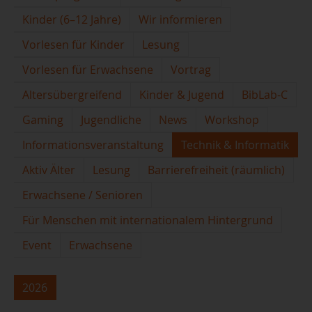
Kinder (6–12 Jahre)
Wir informieren
Vorlesen für Kinder
Lesung
Vorlesen für Erwachsene
Vortrag
Altersübergreifend
Kinder & Jugend
BibLab-C
Gaming
Jugendliche
News
Workshop
Informationsveranstaltung
Technik & Informatik
Aktiv Älter
Lesung
Barrierefreiheit (räumlich)
Erwachsene / Senioren
Für Menschen mit internationalem Hintergrund
Event
Erwachsene
2026