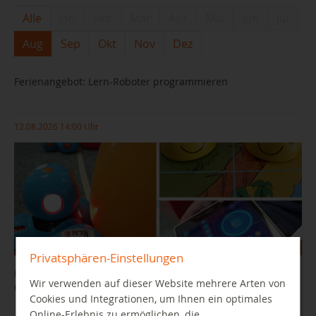
Alle
Jan
Feb
Mar
Apr
Mai
Jun
Jul
Aug
Sep
Okt
Nov
Dez
Ferienangebot: Lern-Roboter programmieren
12.08.2026 14:00 Uhr
Privatsphären-Einstellungen
Lernroboter Bee-Bot, Dash und Ozobot spielerisch programmieren
Wir verwenden auf dieser Website mehrere Arten von
und steuern.
Cookies und Integrationen, um Ihnen ein optimales
Online-Erlebnis zu ermöglichen, die