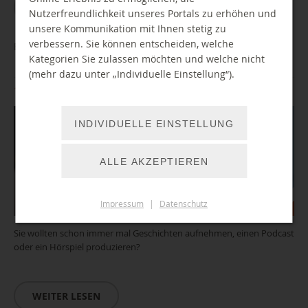
WEITER LESEN
Nutzerfreundlichkeit unseres Portals zu erhöhen und
unsere Kommunikation mit Ihnen stetig zu
verbessern. Sie können entscheiden, welche
BibLab: Einführung AudioStudio
Kategorien Sie zulassen möchten und welche nicht
(mehr dazu unter „Individuelle Einstellung“).
18.08.2026 10:00 Uhr
INDIVIDUELLE EINSTELLUNG
ALLE AKZEPTIEREN
Impressum
|
Datenschutz
Sie wollten schon immer mal Geschichten aufnehmen, einen Podcast
oder ein Hörspiel produzieren?
WEITER LESEN