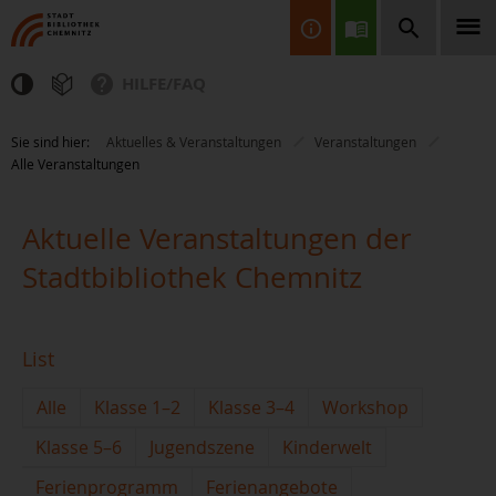
HILFE/FAQ
Finden Sie Informationen, Bücher, CDs & DVDs, Spiele, BluRays,
Sie sind hier:
Aktuelles & Veranstaltungen
Veranstaltungen
Zeitschriften und vieles mehr...
Alle Veranstaltungen
Aktuelle Veranstaltungen der
Stadtbibliothek Chemnitz
JETZT FINDEN
List
Alle
Klasse 1–2
Klasse 3–4
Workshop
Klasse 5–6
Jugendszene
Kinderwelt
Ferienprogramm
Ferienangebote