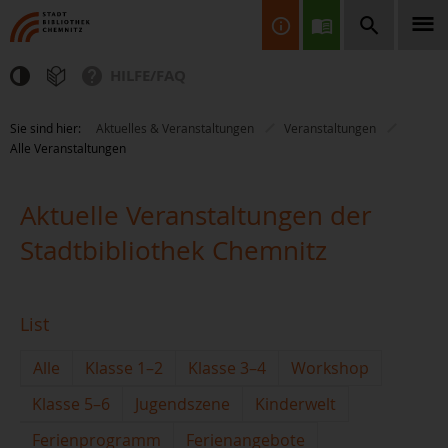
HILFE/FAQ
Finden Sie Informationen, Bücher, CDs & DVDs, Spiele, BluRays,
Sie sind hier:
Aktuelles & Veranstaltungen
Veranstaltungen
Zeitschriften und vieles mehr...
Alle Veranstaltungen
Aktuelle Veranstaltungen der
Stadtbibliothek Chemnitz
JETZT FINDEN
List
Alle
Klasse 1–2
Klasse 3–4
Workshop
Klasse 5–6
Jugendszene
Kinderwelt
Ferienprogramm
Ferienangebote