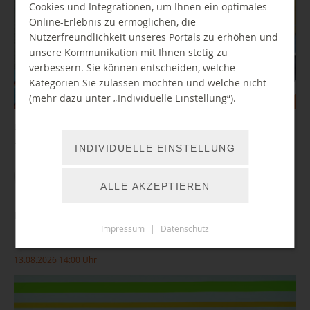
Cookies und Integrationen, um Ihnen ein optimales
Online-Erlebnis zu ermöglichen, die
Nutzerfreundlichkeit unseres Portals zu erhöhen und
unsere Kommunikation mit Ihnen stetig zu
verbessern. Sie können entscheiden, welche
Kategorien Sie zulassen möchten und welche nicht
(mehr dazu unter „Individuelle Einstellung“).
Lernroboter Bee-Bot, Dash und Ozobot spielerisch programmieren
und steuern.
INDIVIDUELLE EINSTELLUNG
WEITER LESEN
ALLE AKZEPTIEREN
Let's play – Kids' Edition: Auf die Plätze... fertig... los!
Impressum
|
Datenschutz
13.08.2026 14:00 Uhr