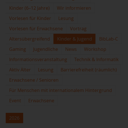
Kinder (6–12 Jahre)
Wir informieren
Vorlesen für Kinder
Lesung
Vorlesen für Erwachsene
Vortrag
Altersübergreifend
Kinder & Jugend
BibLab-C
Gaming
Jugendliche
News
Workshop
Informationsveranstaltung
Technik & Informatik
Aktiv Älter
Lesung
Barrierefreiheit (räumlich)
Erwachsene / Senioren
Für Menschen mit internationalem Hintergrund
Event
Erwachsene
2026