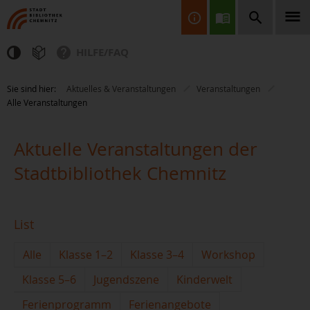
HILFE/FAQ
Finden Sie Informationen, Bücher, CDs & DVDs, Spiele, BluRays,
Sie sind hier:
Aktuelles & Veranstaltungen
Veranstaltungen
Zeitschriften und vieles mehr...
Alle Veranstaltungen
Aktuelle Veranstaltungen der
Stadtbibliothek Chemnitz
JETZT FINDEN
List
Alle
Klasse 1–2
Klasse 3–4
Workshop
Klasse 5–6
Jugendszene
Kinderwelt
Ferienprogramm
Ferienangebote