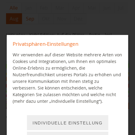
Alle
Jan
Feb
Mar
Apr
Mai
Jun
Jul
Aug
Sep
Okt
Nov
Dez
Let's play – Kids' Edition: Auf die Plätze... fertig... los!
Privatsphären-Einstellungen
13.08.2026 14:00 Uhr
Wir verwenden auf dieser Website mehrere Arten von
Cookies und Integrationen, um Ihnen ein optimales
Online-Erlebnis zu ermöglichen, die
Nutzerfreundlichkeit unseres Portals zu erhöhen und
unsere Kommunikation mit Ihnen stetig zu
verbessern. Sie können entscheiden, welche
Kategorien Sie zulassen möchten und welche nicht
(mehr dazu unter „Individuelle Einstellung“).
mit Mario Kart Home Circuit
INDIVIDUELLE EINSTELLUNG
WEITER LESEN