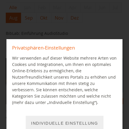
Alle
Jan
Feb
Mar
Apr
Mai
Jun
Jul
Aug
Sep
Okt
Nov
Dez
BibLab: Einführung AudioStudio
Privatsphären-Einstellungen
18.08.2026 10:00 Uhr
Wir verwenden auf dieser Website mehrere Arten von
Cookies und Integrationen, um Ihnen ein optimales
Online-Erlebnis zu ermöglichen, die
Nutzerfreundlichkeit unseres Portals zu erhöhen und
unsere Kommunikation mit Ihnen stetig zu
verbessern. Sie können entscheiden, welche
Kategorien Sie zulassen möchten und welche nicht
(mehr dazu unter „Individuelle Einstellung“).
Sie wollten schon immer mal Geschichten aufnehmen, einen Podcast
oder ein Hörspiel produzieren?
INDIVIDUELLE EINSTELLUNG