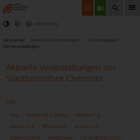
HILFE/FAQ
Finden Sie Informationen, Bücher, CDs & DVDs, Spiele, BluRays,
Sie sind hier:
Aktuelles & Veranstaltungen
Veranstaltungen
Zeitschriften und vieles mehr...
Alle Veranstaltungen
Aktuelle Veranstaltungen der
Stadtbibliothek Chemnitz
JETZT FINDEN
List
Alle
Kinder (0–6 Jahre)
Klasse 1–2
Klasse 3–4
Workshop
Klasse 5–6
Jugendszene
Kinderwelt
Ferienprogramm