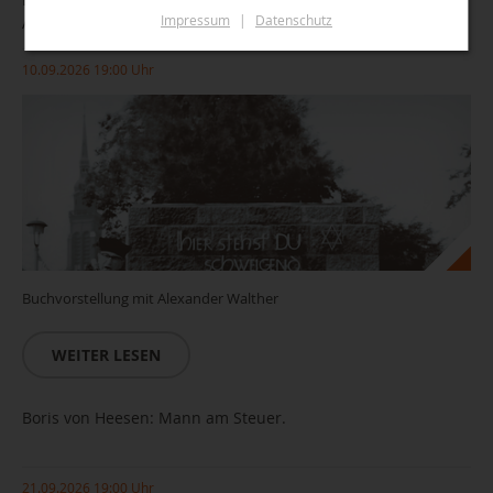
Impressum
|
Datenschutz
Antifaschismus
10.09.2026 19:00 Uhr
Buchvorstellung mit Alexander Walther
WEITER LESEN
Boris von Heesen: Mann am Steuer.
21.09.2026 19:00 Uhr