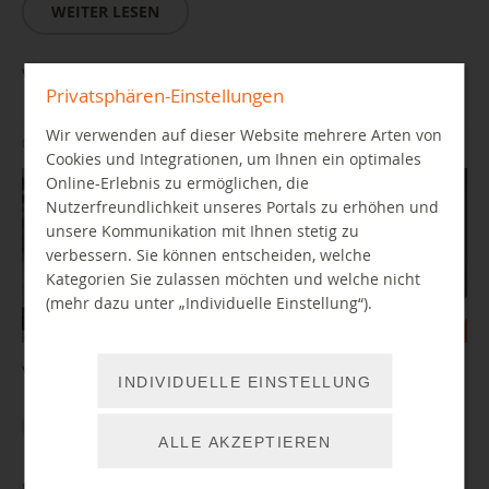
WEITER LESEN
Verbotene Bücher in der DDR
Privatsphären-Einstellungen
Wir verwenden auf dieser Website mehrere Arten von
08.09.2026 18:00 Uhr
Cookies und Integrationen, um Ihnen ein optimales
Online-Erlebnis zu ermöglichen, die
Nutzerfreundlichkeit unseres Portals zu erhöhen und
unsere Kommunikation mit Ihnen stetig zu
verbessern. Sie können entscheiden, welche
Kategorien Sie zulassen möchten und welche nicht
(mehr dazu unter „Individuelle Einstellung“).
Vortrag mit Stefan Wolle
INDIVIDUELLE EINSTELLUNG
WEITER LESEN
ALLE AKZEPTIEREN
Die Shoah und die DDR. Akteure und Aushandlungen im