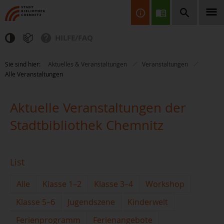
HILFE/FAQ
Finden Sie Informationen, Bücher, CDs & DVDs, Spiele, BluRays,
Sie sind hier:
Aktuelles & Veranstaltungen
Veranstaltungen
Zeitschriften und vieles mehr...
Alle Veranstaltungen
Aktuelle Veranstaltungen der
Stadtbibliothek Chemnitz
JETZT FINDEN
List
Alle
Klasse 1–2
Klasse 3–4
Workshop
Klasse 5–6
Jugendszene
Kinderwelt
Ferienprogramm
Ferienangebote