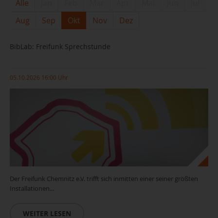
Alle
Jan
Feb
Mar
Apr
Mai
Jun
Jul
Aug
Sep
Okt
Nov
Dez
BibLab: Freifunk Sprechstunde
05.10.2026 16:00 Uhr
Der Freifunk Chemnitz e.V. trifft sich inmitten einer seiner größten
Installationen...
WEITER LESEN