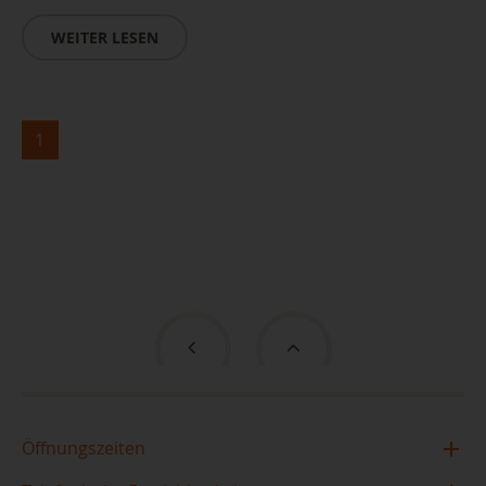
WEITER LESEN
1
Öffnungszeiten
Zentralbibliothek im TIETZ