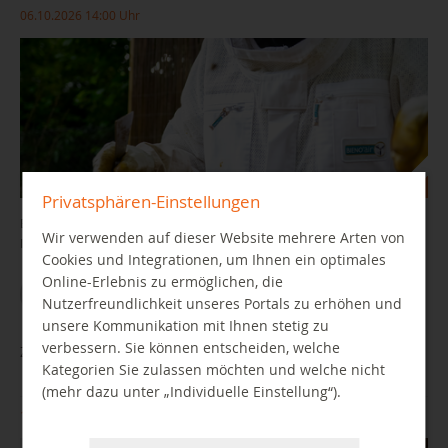
06.10.2026 14:00 Uhr
Privatsphären-Einstellungen
Ein praxisnaher Vortrag mit viel Anschauungsmaterial und dem
Wir verwenden auf dieser Website mehrere Arten von
Imker Marcus Frenzel.
Cookies und Integrationen, um Ihnen ein optimales
Online-Erlebnis zu ermöglichen, die
WEITER LESEN
Nutzerfreundlichkeit unseres Portals zu erhöhen und
unsere Kommunikation mit Ihnen stetig zu
verbessern. Sie können entscheiden, welche
Zocken aus Leidenschaft
Kategorien Sie zulassen möchten und welche nicht
(mehr dazu unter „Individuelle Einstellung“).
15.10.2026 17:30 Uhr