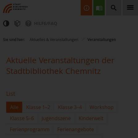
HILFE/FAQ
Finden Sie Informationen, Bücher, CDs & DVDs, Spiele, BluRays,
Sie sind hier:
Aktuelles & Veranstaltungen
Veranstaltungen
Zeitschriften und vieles mehr...
Aktuelle Veranstaltungen der
Stadtbibliothek Chemnitz
List
JETZT FINDEN
Alle
Klasse 1–2
Klasse 3–4
Workshop
Klasse 5–6
Jugendszene
Kinderwelt
Ferienprogramm
Ferienangebote