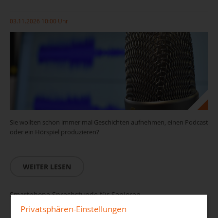
03.11.2026 10:00 Uhr
Sie wollten schon immer mal Geschichten aufnehmen, einen Podcast
oder ein Hörspiel produzieren?
WEITER LESEN
Smartphone Sprechstunde für Senioren
Privatsphären-Einstellungen