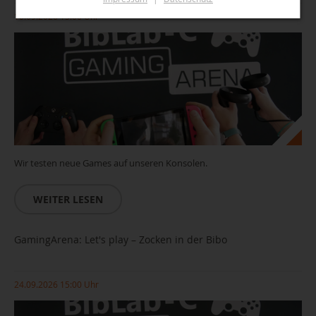
10.09.2026 15:00 Uhr
Wir testen neue Games auf unseren Konsolen.
WEITER LESEN
GamingArena: Let's play – Zocken in der Bibo
24.09.2026 15:00 Uhr