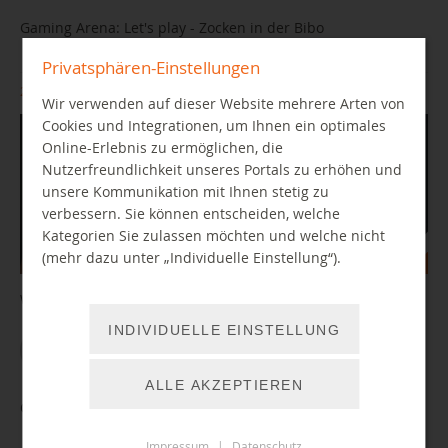
Gaming Arena: Let's play - Zocken in der Bibo
Privatsphären-Einstellungen
27.08.2026 15:00 Uhr
Wir verwenden auf dieser Website mehrere Arten von
Cookies und Integrationen, um Ihnen ein optimales
Online-Erlebnis zu ermöglichen, die
Nutzerfreundlichkeit unseres Portals zu erhöhen und
unsere Kommunikation mit Ihnen stetig zu
verbessern. Sie können entscheiden, welche
Kategorien Sie zulassen möchten und welche nicht
(mehr dazu unter „Individuelle Einstellung“).
Wir testen neue Games auf unseren Konsolen.
INDIVIDUELLE EINSTELLUNG
WEITER LESEN
ALLE AKZEPTIEREN
Gaming Arena: Let's play – Zocken in der Bibo
Impressum
|
Datenschutz