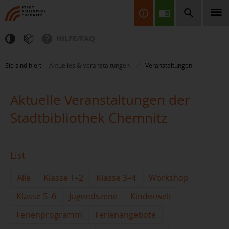
HILFE/FAQ
Finden Sie Informationen, Bücher, CDs & DVDs, Spiele, BluRays,
Sie sind hier:
Aktuelles & Veranstaltungen
Veranstaltungen
Zeitschriften und vieles mehr...
Aktuelle Veranstaltungen der
Stadtbibliothek Chemnitz
List
JETZT FINDEN
Alle
Klasse 1–2
Klasse 3–4
Workshop
Klasse 5–6
Jugendszene
Kinderwelt
Ferienprogramm
Ferienangebote