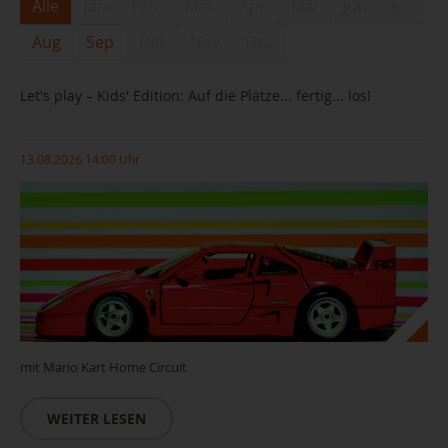
Alle
Jan
Feb
Mar
Apr
Mai
Jun
Jul
Aug
Sep
Okt
Nov
Dez
Let's play – Kids' Edition: Auf die Plätze... fertig... los!
13.08.2026 14:00 Uhr
mit Mario Kart Home Circuit
WEITER LESEN