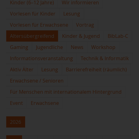
Kinder (6–12 Jahre)
Wir informieren
Vorlesen für Kinder
Lesung
Vorlesen für Erwachsene
Vortrag
Altersübergreifend
Kinder & Jugend
BibLab-C
Gaming
Jugendliche
News
Workshop
Informationsveranstaltung
Technik & Informatik
Aktiv Älter
Lesung
Barrierefreiheit (räumlich)
Erwachsene / Senioren
Für Menschen mit internationalem Hintergrund
Event
Erwachsene
2026