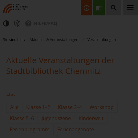
HILFE/FAQ
Finden Sie Informationen, Bücher, CDs & DVDs, Spiele, BluRays,
Sie sind hier:
Aktuelles & Veranstaltungen
Veranstaltungen
Zeitschriften und vieles mehr...
Aktuelle Veranstaltungen der
Stadtbibliothek Chemnitz
List
JETZT FINDEN
Alle
Klasse 1–2
Klasse 3–4
Workshop
Klasse 5–6
Jugendszene
Kinderwelt
Ferienprogramm
Ferienangebote