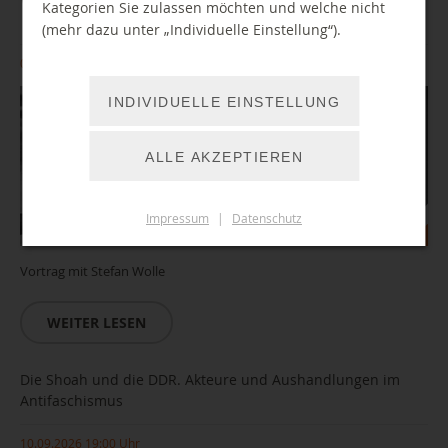
Kategorien Sie zulassen möchten und welche nicht
(mehr dazu unter „Individuelle Einstellung“).
08.09.2026 18:00 Uhr
INDIVIDUELLE EINSTELLUNG
ALLE AKZEPTIEREN
Impressum
|
Datenschutz
Vortrag mit Stefan Wolle
WEITER LESEN
Die Shoah und die DDR. Akteure und Aushandlungen im
Antifaschismus
10.09.2026 19:00 Uhr