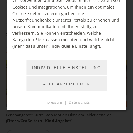
Wir verwenden auf dieser Website mehrere Arten von
Cookies und Integrationen, um Ihnen ein optimales
Alle
Jan
Feb
Mar
Apr
Mai
Jun
Jul
Online-Erlebnis zu ermöglichen, die
Aug
Sep
Okt
Nov
Dez
Nutzerfreundlichkeit unseres Portals zu erhöhen und
unsere Kommunikation mit Ihnen stetig zu
verbessern. Sie können entscheiden, welche
Stop Motion - Mein erster eigener Film
Kategorien Sie zulassen möchten und welche nicht
(mehr dazu unter „Individuelle Einstellung“).
16.10.2026 13:00 Uhr
INDIVIDUELLE EINSTELLUNG
ALLE AKZEPTIEREN
Impressum
|
Datenschutz
Ferienangebot: Kurze Stop-Motion Filme am Tablet erstellen
(Eltern/Großeltern - Kind Angebot)