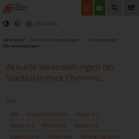
HILFE/FAQ
Finden Sie Informationen, Bücher, CDs & DVDs, Spiele, BluRays,
Sie sind hier:
Aktuelles & Veranstaltungen
Veranstaltungen
Zeitschriften und vieles mehr...
Alle Veranstaltungen
Aktuelle Veranstaltungen der
Stadtbibliothek Chemnitz
JETZT FINDEN
List
Alle
Kinder (0–6 Jahre)
Klasse 1–2
Klasse 3–4
Workshop
Klasse 5–6
Jugendszene
Kinderwelt
Ferienprogramm