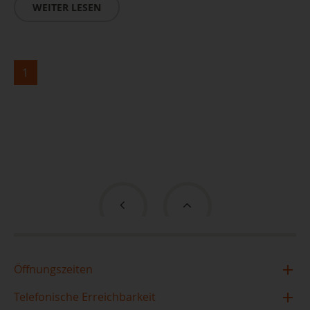
WEITER LESEN
1
Öffnungszeiten
Zentralbibliothek im TIETZ
Telefonische Erreichbarkeit