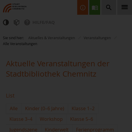
HILFE/FAQ
Finden Sie Informationen, Bücher, CDs & DVDs, Spiele, BluRays,
Sie sind hier:
Aktuelles & Veranstaltungen
Veranstaltungen
Zeitschriften und vieles mehr...
Alle Veranstaltungen
Aktuelle Veranstaltungen der
Stadtbibliothek Chemnitz
JETZT FINDEN
List
Alle
Kinder (0–6 Jahre)
Klasse 1–2
Klasse 3–4
Workshop
Klasse 5–6
Jugendszene
Kinderwelt
Ferienprogramm