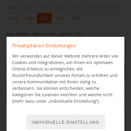
Alle
Jan
Feb
Mar
Apr
Mai
Jun
Jul
Aug
Sep
Okt
Nov
Dez
Stop Motion - Mein erster eigener Film
Privatsphären-Einstellungen
16.10.2026 13:00 Uhr
Wir verwenden auf dieser Website mehrere Arten von
Cookies und Integrationen, um Ihnen ein optimales
Online-Erlebnis zu ermöglichen, die
Nutzerfreundlichkeit unseres Portals zu erhöhen und
unsere Kommunikation mit Ihnen stetig zu
verbessern. Sie können entscheiden, welche
Kategorien Sie zulassen möchten und welche nicht
(mehr dazu unter „Individuelle Einstellung“).
Ferienangebot: Kurze Stop-Motion Filme am Tablet erstellen
(Eltern/Großeltern - Kind Angebot)
INDIVIDUELLE EINSTELLUNG