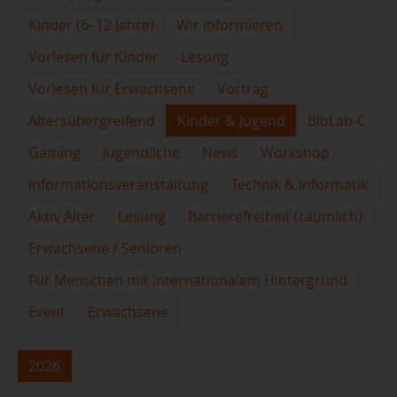
Kinder (6–12 Jahre)
Wir informieren
Vorlesen für Kinder
Lesung
Vorlesen für Erwachsene
Vortrag
Altersübergreifend
Kinder & Jugend
BibLab-C
Gaming
Jugendliche
News
Workshop
Informationsveranstaltung
Technik & Informatik
Aktiv Älter
Lesung
Barrierefreiheit (räumlich)
Erwachsene / Senioren
Für Menschen mit internationalem Hintergrund
Event
Erwachsene
2026