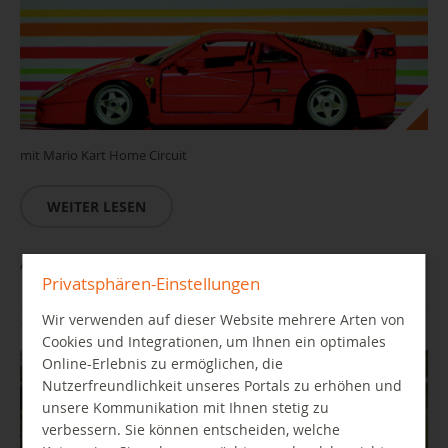
mit Mario Kart Home Circuit
WEITER LESEN
AUSGEBUCHT! Auf der Spur der Diamanten-Diebin
Privatsphären-Einstellungen
Wir verwenden auf dieser Website mehrere Arten von
14.08.2026 16:00 Uhr
Cookies und Integrationen, um Ihnen ein optimales
Online-Erlebnis zu ermöglichen, die
Nutzerfreundlichkeit unseres Portals zu erhöhen und
unsere Kommunikation mit Ihnen stetig zu
verbessern. Sie können entscheiden, welche