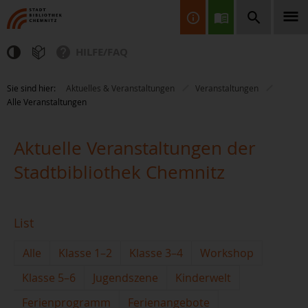
HILFE/FAQ
Finden Sie Informationen, Bücher, CDs & DVDs, Spiele, BluRays,
Sie sind hier:
Aktuelles & Veranstaltungen
Veranstaltungen
Zeitschriften und vieles mehr...
Alle Veranstaltungen
Aktuelle Veranstaltungen der
Stadtbibliothek Chemnitz
JETZT FINDEN
List
Alle
Klasse 1–2
Klasse 3–4
Workshop
Klasse 5–6
Jugendszene
Kinderwelt
Ferienprogramm
Ferienangebote