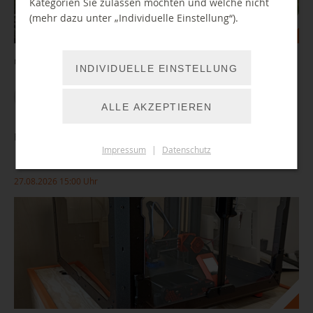
Kategorien Sie zulassen möchten und welche nicht
(mehr dazu unter „Individuelle Einstellung“).
mit tierischer Unterstützung von Lesehündin Keely
INDIVIDUELLE EINSTELLUNG
WEITER LESEN
ALLE AKZEPTIEREN
Einführung/ Führerschein 3D-Drucker
Impressum
|
Datenschutz
27.08.2026 15:00 Uhr