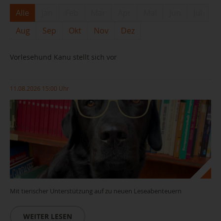
Alle
Jan
Feb
Mar
Apr
Mai
Jun
Jul
Aug
Sep
Okt
Nov
Dez
Vorlesehund Kanu stellt sich vor
11.08.2026 15:00 Uhr
Mit tierischer Unterstützung auf zu neuen Leseabenteuern
WEITER LESEN