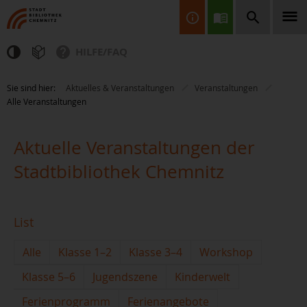
HILFE/FAQ
Finden Sie Informationen, Bücher, CDs & DVDs, Spiele, BluRays,
Sie sind hier:
Aktuelles & Veranstaltungen
Veranstaltungen
Zeitschriften und vieles mehr...
Alle Veranstaltungen
Aktuelle Veranstaltungen der
Stadtbibliothek Chemnitz
JETZT FINDEN
List
Alle
Klasse 1–2
Klasse 3–4
Workshop
Klasse 5–6
Jugendszene
Kinderwelt
Ferienprogramm
Ferienangebote