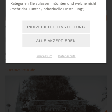
Kategorien Sie zulassen möchten und welche nicht
(mehr dazu unter „Individuelle Einstellung“).
Wir testen neue Games auf unseren Konsolen.
INDIVIDUELLE EINSTELLUNG
WEITER LESEN
ALLE AKZEPTIEREN
Die Shoah und die DDR. Akteure und Aushandlungen im
Impressum
|
Datenschutz
Antifaschismus
10.09.2026 19:00 Uhr