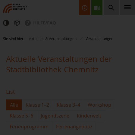
HILFE/FAQ
Finden Sie Informationen, Bücher, CDs & DVDs, Spiele, BluRays,
Sie sind hier:
Aktuelles & Veranstaltungen
Veranstaltungen
Zeitschriften und vieles mehr...
Aktuelle Veranstaltungen der
Stadtbibliothek Chemnitz
List
JETZT FINDEN
Alle
Klasse 1–2
Klasse 3–4
Workshop
Klasse 5–6
Jugendszene
Kinderwelt
Ferienprogramm
Ferienangebote