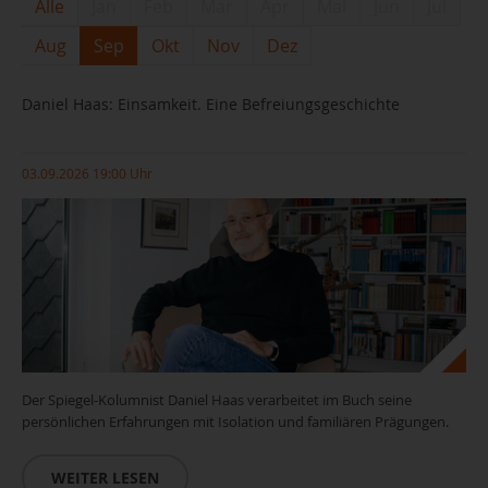
Alle
Jan
Feb
Mar
Apr
Mai
Jun
Jul
Aug
Sep
Okt
Nov
Dez
Daniel Haas: Einsamkeit. Eine Befreiungsgeschichte
03.09.2026 19:00 Uhr
Der Spiegel-Kolumnist Daniel Haas verarbeitet im Buch seine
persönlichen Erfahrungen mit Isolation und familiären Prägungen.
WEITER LESEN