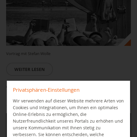
Vortrag mit Stefan Wolle
WEITER LESEN
Gaming Arena: Let's play – Zocken in der Bibo
Privatsphären-Einstellungen
Wir verwenden auf dieser Website mehrere Arten von
10.09.2026 15:00 Uhr
Cookies und Integrationen, um Ihnen ein optimales
Online-Erlebnis zu ermöglichen, die
Nutzerfreundlichkeit unseres Portals zu erhöhen und
unsere Kommunikation mit Ihnen stetig zu
verbessern. Sie können entscheiden, welche