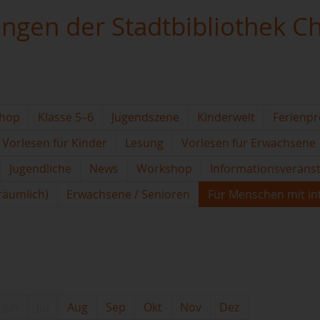
ungen der Stadtbibliothek C
hop
Klasse 5–6
Jugendszene
Kinderwelt
Ferienp
Vorlesen für Kinder
Lesung
Vorlesen für Erwachsene
Jugendliche
News
Workshop
Informationsverans
(räumlich)
Erwachsene / Senioren
Für Menschen mit in
Jun
Jul
Aug
Sep
Okt
Nov
Dez