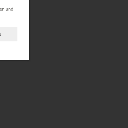
ten und
N