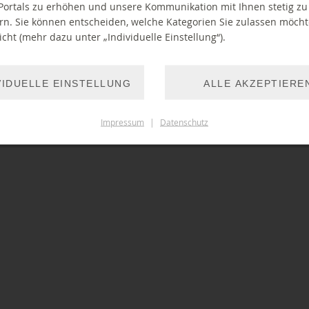
Portals zu erhöhen und unsere Kommunikation mit Ihnen stetig zu
rn. Sie können entscheiden, welche Kategorien Sie zulassen möch
cht (mehr dazu unter „Individuelle Einstellung“).
VIDUELLE EINSTELLUNG
ALLE AKZEPTIERE
Impressum
|
Datenschutz