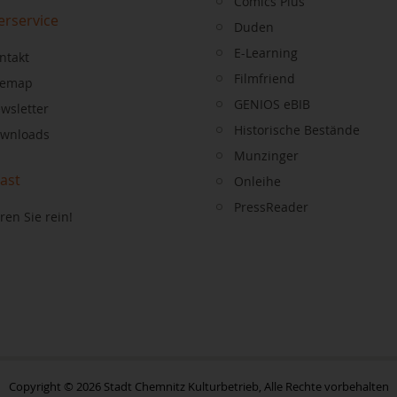
Comics Plus
erservice
Duden
E-Learning
ntakt
Filmfriend
temap
GENIOS eBIB
wsletter
Historische Bestände
wnloads
Munzinger
ast
Onleihe
PressReader
ren Sie rein!
Copyright © 2026 Stadt Chemnitz Kulturbetrieb, Alle Rechte vorbehalten