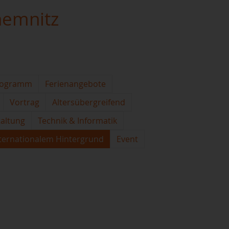
hemnitz
rogramm
Ferienangebote
Vortrag
Altersübergreifend
taltung
Technik & Informatik
ternationalem Hintergrund
Event