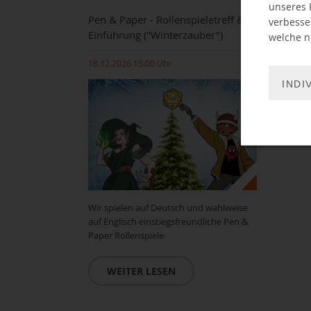
unseres 
Pen & Paper - Rollenspieletreff &
verbesse
Einführung ("Winterzauber")
welche ni
18.12.2026 15:00 Uhr
INDI
Wir spielen auf Deutsch und wahlweise
auf Englisch einstiegsfreundliche Pen &
Paper Rollenspiele
WEITER LESEN