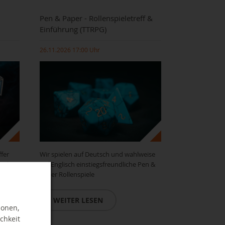
Pen & Paper - Rollenspieletreff &
Einführung (TTRPG)
26.11.2026 17:00 Uhr
fer
Wir spielen auf Deutsch und wahlweise
role-
auf Englisch einstiegsfreundliche Pen &
s in
Paper Rollenspiele
WEITER LESEN
ionen,
chkeit