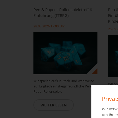
Pen & Paper - Rollenspieletreff &
Pen &
Einführung (TTRPG)
Einfü
Kinde
28.08.2026 17:00 Uhr
26.09.
Wir spielen auf Deutsch und wahlweise
Wir sp
auf Englisch einstiegsfreundliche Pen &
auf En
Paper Rollenspiele
Paper 
Priva
WEITER LESEN
W
Wir verw
um Ihnen