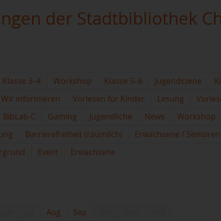
ungen der Stadtbibliothek C
Klasse 3–4
Workshop
Klasse 5–6
Jugendszene
K
Wir informieren
Vorlesen für Kinder
Lesung
Vorles
BibLab-C
Gaming
Jugendliche
News
Workshop
ung
Barrierefreiheit (räumlich)
Erwachsene / Senioren
ergrund
Event
Erwachsene
Jun
Jul
Aug
Sep
Okt
Nov
Dez