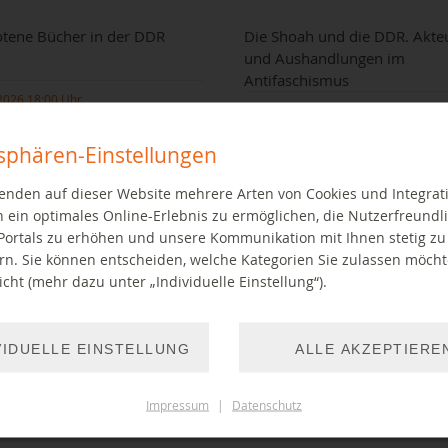
tene Bücher in der DDR
Die Shoah und die DDR. Akte
und Aushandlungen im
Antifaschismus
2026 18:00 Uhr
10.09.2026 19:00 Uhr
tsphären-Einstellungen
enden auf dieser Website mehrere Arten von Cookies und Integrat
 ein optimales Online-Erlebnis zu ermöglichen, die Nutzerfreundli
Portals zu erhöhen und unsere Kommunikation mit Ihnen stetig zu
rn. Sie können entscheiden, welche Kategorien Sie zulassen möch
cht (mehr dazu unter „Individuelle Einstellung“).
g mit Stefan Wolle
Buchvorstellung mit Alexander Wa
VIDUELLE EINSTELLUNG
ALLE AKZEPTIERE
EITER LESEN
WEITER LESEN
Impressum
|
Datenschutz