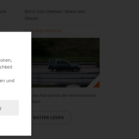
ure
Boris von Heesen: Mann am
Steuer.
21.09.2026 19:00 Uhr
ionen,
chkeit
ten und
Wie das Patriarchat die Verkehrswende
lther
blockiert
N
WEITER LESEN