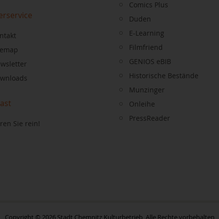
Comics Plus
erservice
Duden
E-Learning
ntakt
Filmfriend
temap
GENIOS eBIB
wsletter
Historische Bestände
wnloads
Munzinger
ast
Onleihe
PressReader
ren Sie rein!
Copyright © 2026 Stadt Chemnitz Kulturbetrieb, Alle Rechte vorbehalten