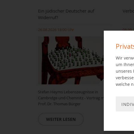
Ein jüdischer Deutscher auf
Verbo
Widerruf?
26.08.2026 18:00 Uhr
08.09.
Priva
Wir verw
um Ihnen
unseres 
verbesse
welche ni
Stefan Heyms Lebenszeugnisse in
Vortra
Cambridge und Chemnitz - Vortrag mit
Prof. Dr. Thomas Bürger
INDI
W
WEITER LESEN