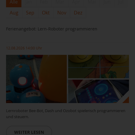
Alle
Jan
Feb
Mar
Apr
Mai
Jun
Jul
Aug
Sep
Okt
Nov
Dez
Ferienangebot: Lern-Roboter programmieren
12.08.2026 14:00 Uhr
Lernroboter Bee-Bot, Dash und Ozobot spielerisch programmieren
und steuern.
WEITER LESEN