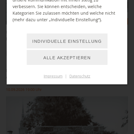
verbessern. Sie können entscheiden, welche
Kategorien Sie zulassen möchten und welche nicht
(mehr dazu unter „Individuelle Einstellung“).
Der Spiegel-Kolumnist Daniel Haas verarbeitet im Buch seine
persönlichen Erfahrungen mit Isolation und familiären Prägungen.
INDIVIDUELLE EINSTELLUNG
WEITER LESEN
ALLE AKZEPTIEREN
Copyright Lea Sofia Fichtner
Die Shoah und die DDR. Akteure und Aushandlungen im
Impressum
|
Datenschutz
Antifaschismus
10.09.2026 19:00 Uhr