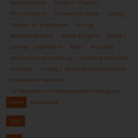
Ferienangebote
Kinder (6–12 Jahre)
Wir informieren
Vorlesen für Kinder
Lesung
Vorlesen für Erwachsene
Vortrag
Altersübergreifend
Kinder & Jugend
BibLab-C
Gaming
Jugendliche
News
Workshop
Informationsveranstaltung
Technik & Informatik
Aktiv Älter
Lesung
Barrierefreiheit (räumlich)
Erwachsene / Senioren
Für Menschen mit internationalem Hintergrund
Event
Erwachsene
2026