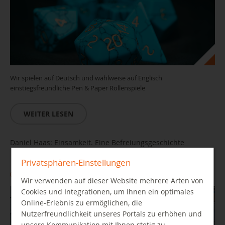
Wir spielen auf Deutsch und wahlweise auf Englisch
einstiegsfreundliche Pen & Paper Rollenspiele
WEITER LESEN
Daniel Haas: Einsamkeit. Eine Befreiungsgeschichte
Privatsphären-Einstellungen
03.09.2026 19:00 Uhr
Wir verwenden auf dieser Website mehrere Arten von
Cookies und Integrationen, um Ihnen ein optimales
Online-Erlebnis zu ermöglichen, die
Nutzerfreundlichkeit unseres Portals zu erhöhen und
unsere Kommunikation mit Ihnen stetig zu