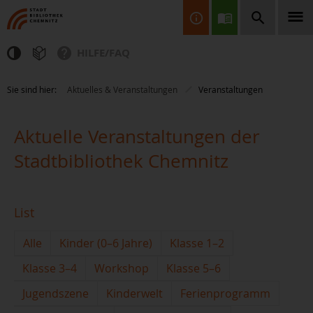
HILFE/FAQ
Finden Sie Informationen, Bücher, CDs & DVDs, Spiele, BluRays,
Sie sind hier:
Aktuelles & Veranstaltungen
Veranstaltungen
Zeitschriften und vieles mehr...
Aktuelle Veranstaltungen der
Stadtbibliothek Chemnitz
List
JETZT FINDEN
Alle
Kinder (0–6 Jahre)
Klasse 1–2
Klasse 3–4
Workshop
Klasse 5–6
Jugendszene
Kinderwelt
Ferienprogramm