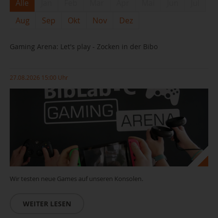
Alle
Jan
Feb
Mar
Apr
Mai
Jun
Jul
Aug
Sep
Okt
Nov
Dez
Gaming Arena: Let's play - Zocken in der Bibo
27.08.2026 15:00 Uhr
Wir testen neue Games auf unseren Konsolen.
WEITER LESEN