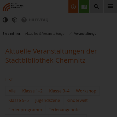
HILFE/FAQ
Finden Sie Informationen, Bücher, CDs & DVDs, Spiele, BluRays,
Sie sind hier:
Aktuelles & Veranstaltungen
Veranstaltungen
Zeitschriften und vieles mehr...
Aktuelle Veranstaltungen der
Stadtbibliothek Chemnitz
List
JETZT FINDEN
Alle
Klasse 1–2
Klasse 3–4
Workshop
Klasse 5–6
Jugendszene
Kinderwelt
Ferienprogramm
Ferienangebote