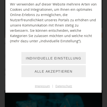
Wir verwenden auf dieser Website mehrere Arten von
Cookies und Integrationen, um Ihnen ein optimales
Online-Erlebnis zu ermöglichen, die
Nutzerfreundlichkeit unseres Portals zu erhöhen und
unsere Kommunikation mit Ihnen stetig zu
verbessern. Sie können entscheiden, welche
Kategorien Sie zulassen möchten und welche nicht
(mehr dazu unter „Individuelle Einstellung“).
Wir spielen gemeinsam neue Spiele an unseren Konsolen.
WEITER LESEN
INDIVIDUELLE EINSTELLUNG
Pen & Paper - Rollenspieletreff & Einführung (TTRPG) - auch
ALLE AKZEPTIEREN
für Kinder
26.09.2026 14:00 Uhr
Impressum
|
Datenschutz