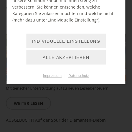
unsere Kommunikation mit Ihnen stetig zu
verbessern. Sie können entscheiden, welche
Vorlesehund Kanu stellt sich vor
Kategorien Sie zulassen möchten und welche nicht
(mehr dazu unter „Individuelle Einstellung“).
11.08.2026 15:00 Uhr
INDIVIDUELLE EINSTELLUNG
ALLE AKZEPTIEREN
Impressum
|
Datenschutz
Mit tierischer Unterstützung auf zu neuen Leseabenteuern
WEITER LESEN
AUSGEBUCHT! Auf der Spur der Diamanten-Diebin