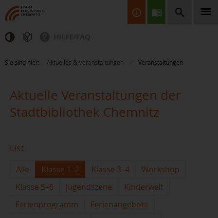
HILFE/FAQ
Finden Sie Informationen, Bücher, CDs & DVDs, Spiele, BluRays,
Sie sind hier:
Aktuelles & Veranstaltungen
Veranstaltungen
Zeitschriften und vieles mehr...
Aktuelle Veranstaltungen der
Stadtbibliothek Chemnitz
List
JETZT FINDEN
Alle
Klasse 1–2
Klasse 3–4
Workshop
Klasse 5–6
Jugendszene
Kinderwelt
Ferienprogramm
Ferienangebote