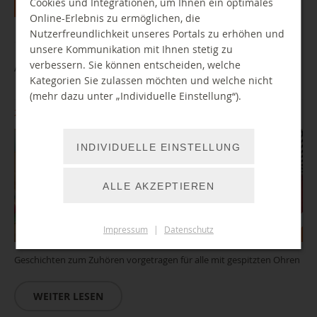
Cookies und Integrationen, um Ihnen ein optimales
Alle
Jan
Feb
Mar
Apr
Mai
Jun
Jul
Online-Erlebnis zu ermöglichen, die
Aug
Sep
Okt
Nov
Dez
Nutzerfreundlichkeit unseres Portals zu erhöhen und
unsere Kommunikation mit Ihnen stetig zu
verbessern. Sie können entscheiden, welche
Auf leisen Sohlen… im Vita
Kategorien Sie zulassen möchten und welche nicht
(mehr dazu unter „Individuelle Einstellung“).
29.08.2026 10:30 Uhr
INDIVIDUELLE EINSTELLUNG
ALLE AKZEPTIEREN
Impressum
|
Datenschutz
Geschichten zum Zuhören vorgetragen für alle mit gespitzten Ohren
WEITER LESEN