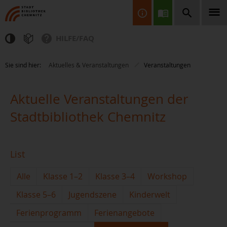
HILFE/FAQ
Finden Sie Informationen, Bücher, CDs & DVDs, Spiele, BluRays,
Sie sind hier:
Aktuelles & Veranstaltungen
Veranstaltungen
Zeitschriften und vieles mehr...
Aktuelle Veranstaltungen der
Stadtbibliothek Chemnitz
List
JETZT FINDEN
Alle
Klasse 1–2
Klasse 3–4
Workshop
Klasse 5–6
Jugendszene
Kinderwelt
Ferienprogramm
Ferienangebote