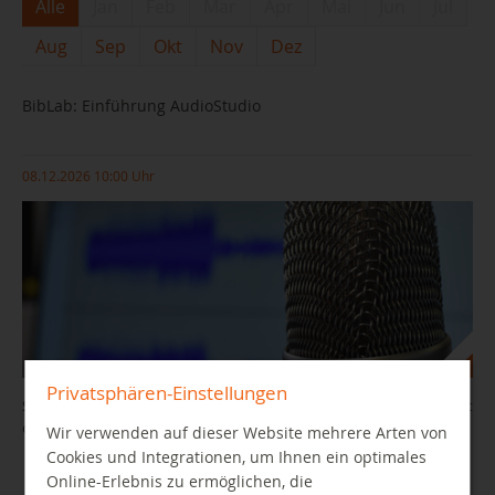
Alle
Jan
Feb
Mar
Apr
Mai
Jun
Jul
Aug
Sep
Okt
Nov
Dez
BibLab: Einführung AudioStudio
08.12.2026 10:00 Uhr
Privatsphären-Einstellungen
Sie wollten schon immer mal Geschichten aufnehmen, einen Podcast
oder ein Hörspiel produzieren?
Wir verwenden auf dieser Website mehrere Arten von
Cookies und Integrationen, um Ihnen ein optimales
Online-Erlebnis zu ermöglichen, die