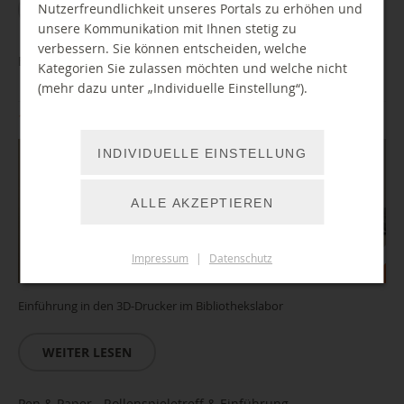
Nutzerfreundlichkeit unseres Portals zu erhöhen und
WEITER LESEN
unsere Kommunikation mit Ihnen stetig zu
verbessern. Sie können entscheiden, welche
Einführung/ Führerschein 3D-Drucker
Kategorien Sie zulassen möchten und welche nicht
(mehr dazu unter „Individuelle Einstellung“).
17.12.2026 15:00 Uhr
INDIVIDUELLE EINSTELLUNG
ALLE AKZEPTIEREN
Impressum
|
Datenschutz
Einführung in den 3D-Drucker im Bibliothekslabor
WEITER LESEN
Pen & Paper - Rollenspieletreff & Einführung