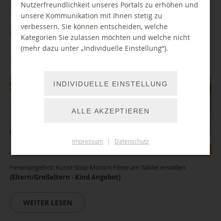
Nutzerfreundlichkeit unseres Portals zu erhöhen und
WEITER LESEN
unsere Kommunikation mit Ihnen stetig zu
verbessern. Sie können entscheiden, welche
Stop Motion - Mein erster eigener Film
Kategorien Sie zulassen möchten und welche nicht
(mehr dazu unter „Individuelle Einstellung“).
16.10.2026 13:00 Uhr
INDIVIDUELLE EINSTELLUNG
ALLE AKZEPTIEREN
Impressum
|
Datenschutz
Ferienangebot: Kurze Stop-Motion Filme am Tablet erstellen
(Eltern/Großeltern - Kind Angebot)
WEITER LESEN