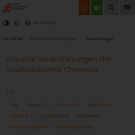
HILFE/FAQ
Finden Sie Informationen, Bücher, CDs & DVDs, Spiele, BluRays,
Sie sind hier:
Aktuelles & Veranstaltungen
Veranstaltungen
Zeitschriften und vieles mehr...
Aktuelle Veranstaltungen der
Stadtbibliothek Chemnitz
List
JETZT FINDEN
Alle
Klasse 1–2
Klasse 3–4
Workshop
Klasse 5–6
Jugendszene
Kinderwelt
Ferienprogramm
Ferienangebote