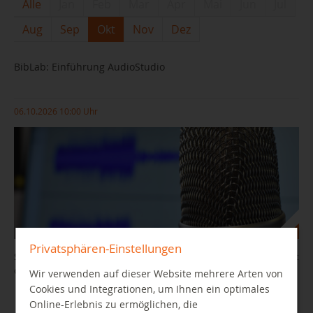
Alle
Jan
Feb
Mar
Apr
Mai
Jun
Jul
Aug
Sep
Okt
Nov
Dez
BibLab: Einführung AudioStudio
06.10.2026 10:00 Uhr
Privatsphären-Einstellungen
Sie wollten schon immer mal Geschichten aufnehmen, einen Podcast
oder ein Hörspiel produzieren?
Wir verwenden auf dieser Website mehrere Arten von
Cookies und Integrationen, um Ihnen ein optimales
Online-Erlebnis zu ermöglichen, die