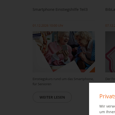
Smartphone Einstiegshilfe Teil3
BibLa
01.12.2026 10:00 Uhr
07.12.
Einstiegskurs rund um das Smartphone,
Der Fr
für Senioren
inmitt
Install
Priva
WEITER LESEN
W
Wir verw
um Ihnen