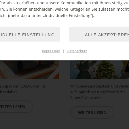
Portals zu erhöhen und unsere Kommunikation mit Ihnen stetig zu
hrung/ Führerschein 3D-
Pen & Paper - Rollenspieletre
rn. Sie können entscheiden, welche Kategorien Sie zulassen möch
ker
Einführung ("Winterzauber")
cht (mehr dazu unter „Individuelle Einstellung“).
2026 15:00 Uhr
18.12.2026 15:00 Uhr
VIDUELLE EINSTELLUNG
ALLE AKZEPTIERE
Impressum
|
Datenschutz
rung in den 3D-Drucker im
Wir spielen auf Deutsch und wahl
thekslabor
auf Englisch einstiegsfreundliche 
Paper Rollenspiele
EITER LESEN
WEITER LESEN