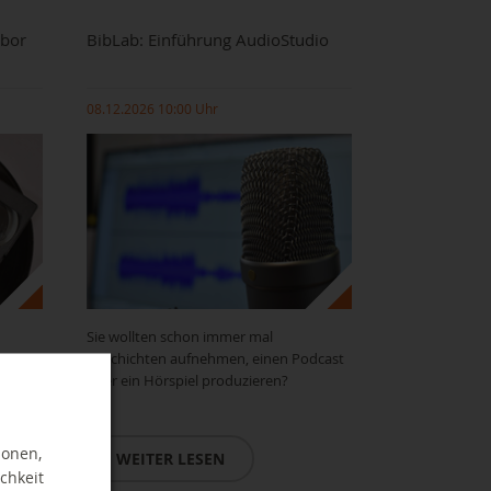
abor
BibLab: Einführung AudioStudio
08.12.2026 10:00 Uhr
Sie wollten schon immer mal
Geschichten aufnehmen, einen Podcast
oder ein Hörspiel produzieren?
ionen,
WEITER LESEN
chkeit