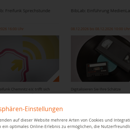
b: Freifunk Sprechstunde
BibLab: Einführung MedienL
2026 16:00 Uhr
08.12.2026 bis 08.12.2026 10:00 Uhr
eifunk Chemnitz e.V. trifft sich
Digitalisieren Sie Ihre Schätze
en einer seiner größten
ationen...
WEITER LESEN
tsphären-Einstellungen
EITER LESEN
enden auf dieser Website mehrere Arten von Cookies und Integrat
 ein optimales Online-Erlebnis zu ermöglichen, die Nutzerfreundli