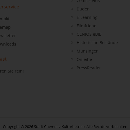
Comics Plus
erservice
Duden
E-Learning
ntakt
Filmfriend
temap
GENIOS eBIB
wsletter
Historische Bestände
wnloads
Munzinger
ast
Onleihe
PressReader
ren Sie rein!
Copyright © 2026 Stadt Chemnitz Kulturbetrieb, Alle Rechte vorbehalten