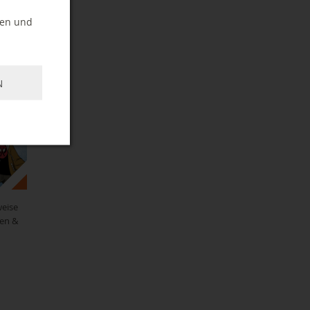
ff &
ten und
N
weise
Pen &