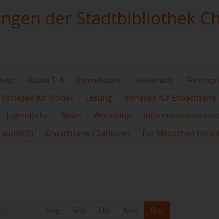
ungen der Stadtbibliothek C
hop
Klasse 5–6
Jugendszene
Kinderwelt
Ferienp
Vorlesen für Kinder
Lesung
Vorlesen für Erwachsene
Jugendliche
News
Workshop
Informationsverans
(räumlich)
Erwachsene / Senioren
Für Menschen mit in
Jun
Jul
Aug
Sep
Okt
Nov
Dez