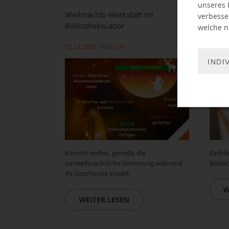
unseres 
Weihnachts-Werkstatt im
Einfü
verbesse
BibliotheksLabor
Druc
welche ni
12.12.2026 14:00 Uhr
17.12.
INDI
Kommt vorbei, genießt die
Einfüh
vorweihnachtliche Stimmung während
Biblio
ihr Geschenke kreiert
W
WEITER LESEN