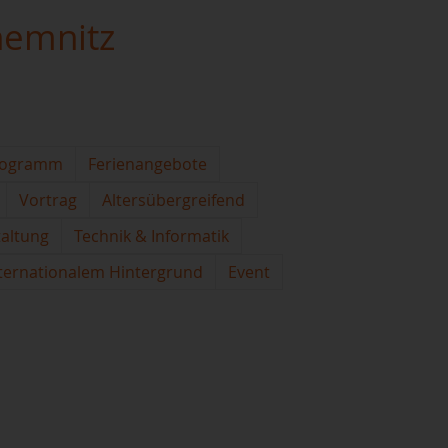
hemnitz
rogramm
Ferienangebote
Vortrag
Altersübergreifend
taltung
Technik & Informatik
ternationalem Hintergrund
Event