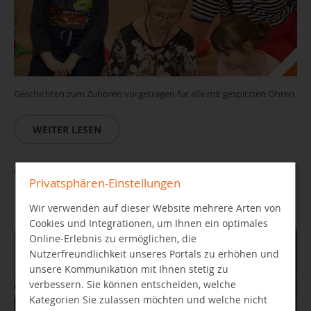
Geschichten zum Zuhören vorgetragen für alle mit gespitzten Ohren
WEITER LESEN
Auf leisen Sohlen... im Yorck
Privatsphären-Einstellungen
Wir verwenden auf dieser Website mehrere Arten von
11.08.2026 16:30 Uhr
Cookies und Integrationen, um Ihnen ein optimales
Online-Erlebnis zu ermöglichen, die
Nutzerfreundlichkeit unseres Portals zu erhöhen und
unsere Kommunikation mit Ihnen stetig zu
verbessern. Sie können entscheiden, welche
Kategorien Sie zulassen möchten und welche nicht