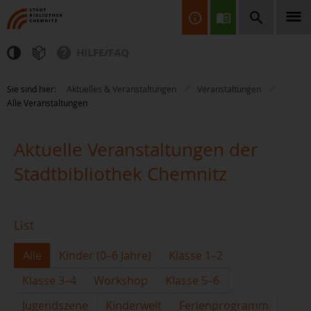
HILFE/FAQ
Finden Sie Informationen, Bücher, CDs & DVDs, Spiele, BluRays,
Sie sind hier:
Aktuelles & Veranstaltungen
Veranstaltungen
Zeitschriften und vieles mehr...
Alle Veranstaltungen
Aktuelle Veranstaltungen der
Stadtbibliothek Chemnitz
JETZT FINDEN
List
Alle
Kinder (0–6 Jahre)
Klasse 1–2
Klasse 3–4
Workshop
Klasse 5–6
Jugendszene
Kinderwelt
Ferienprogramm