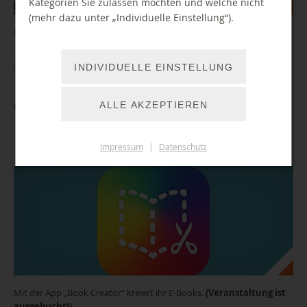
Kategorien Sie zulassen möchten und welche nicht
(mehr dazu unter „Individuelle Einstellung“).
Mit tierischer Unterstützung auf zu neuen Leseabenteuern
WEITER LESEN
INDIVIDUELLE EINSTELLUNG
ALLE AKZEPTIEREN
Ferienangebot: Gestalte dein digitales Buch! (ausgebucht)
Impressum
|
Datenschutz
11.08.2026 13:00 Uhr
Mit der App „Book Creator“ kreiert ihr E-Books.
(Veranstaltung ist
ausgebucht!)