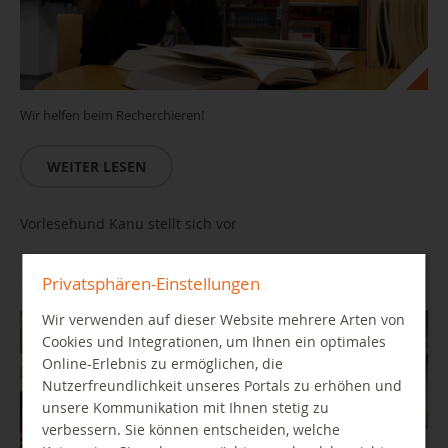
Wir helfen beim Recherchieren!
WEITER LESEN
Vorlesehund Kanu stellt sich vor
Privatsphären-Einstellungen
11.08.2026 15:00 Uhr
Wir verwenden auf dieser Website mehrere Arten von
Cookies und Integrationen, um Ihnen ein optimales
Online-Erlebnis zu ermöglichen, die
Nutzerfreundlichkeit unseres Portals zu erhöhen und
unsere Kommunikation mit Ihnen stetig zu
verbessern. Sie können entscheiden, welche