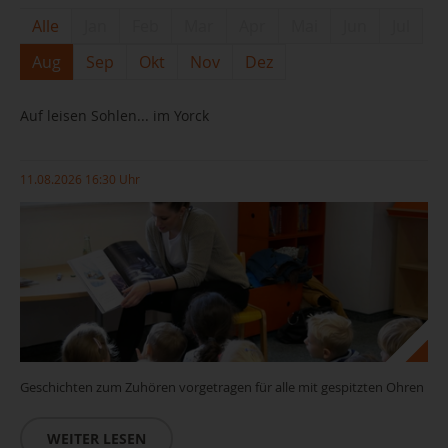
Alle
Jan
Feb
Mar
Apr
Mai
Jun
Jul
Aug
Sep
Okt
Nov
Dez
Auf leisen Sohlen... im Yorck
11.08.2026 16:30 Uhr
Geschichten zum Zuhören vorgetragen für alle mit gespitzten Ohren
WEITER LESEN