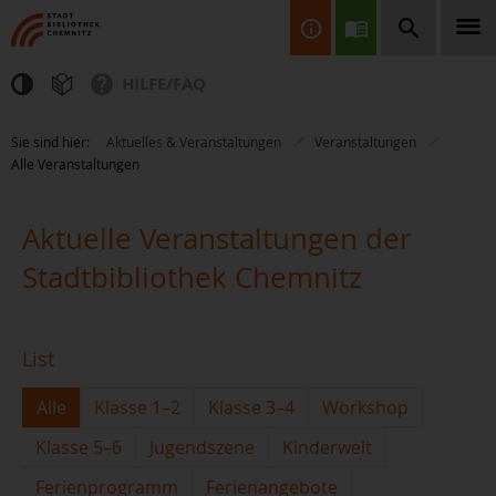
HILFE/FAQ
Finden Sie Informationen, Bücher, CDs & DVDs, Spiele, BluRays,
Sie sind hier:
Aktuelles & Veranstaltungen
Veranstaltungen
Zeitschriften und vieles mehr...
Alle Veranstaltungen
Aktuelle Veranstaltungen der
Stadtbibliothek Chemnitz
JETZT FINDEN
List
Alle
Klasse 1–2
Klasse 3–4
Workshop
Klasse 5–6
Jugendszene
Kinderwelt
Ferienprogramm
Ferienangebote