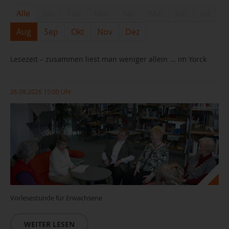
Alle
Jan
Feb
Mar
Apr
Mai
Jun
Jul
Aug
Sep
Okt
Nov
Dez
Lesezeit – zusammen liest man weniger allein ... im Yorck
26.08.2026 15:00 Uhr
Vorlesestunde für Erwachsene
WEITER LESEN