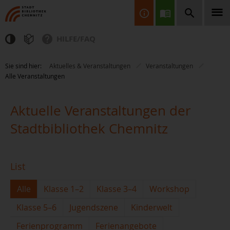
HILFE/FAQ
Finden Sie Informationen, Bücher, CDs & DVDs, Spiele, BluRays,
Sie sind hier:
Aktuelles & Veranstaltungen
Veranstaltungen
Zeitschriften und vieles mehr...
Alle Veranstaltungen
Aktuelle Veranstaltungen der
Stadtbibliothek Chemnitz
JETZT FINDEN
List
Alle
Klasse 1–2
Klasse 3–4
Workshop
Klasse 5–6
Jugendszene
Kinderwelt
Ferienprogramm
Ferienangebote