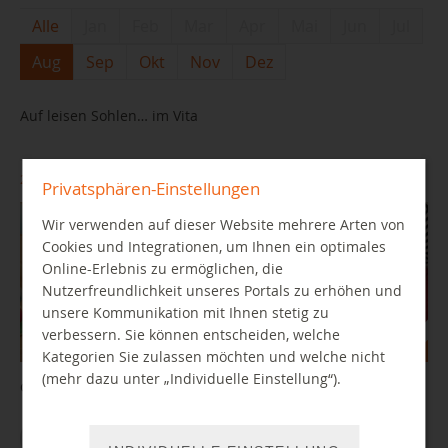
Alle
Jan
Feb
Mar
Apr
Mai
Jun
Jul
Aug
Sep
Okt
Nov
Dez
Auf leisen Sohlen… im Vita
29.08.2026 10:30 Uhr
Privatsphären-Einstellungen
Wir verwenden auf dieser Website mehrere Arten von
Cookies und Integrationen, um Ihnen ein optimales
Online-Erlebnis zu ermöglichen, die
Nutzerfreundlichkeit unseres Portals zu erhöhen und
unsere Kommunikation mit Ihnen stetig zu
verbessern. Sie können entscheiden, welche
Kategorien Sie zulassen möchten und welche nicht
(mehr dazu unter „Individuelle Einstellung“).
Geschichten zum Zuhören vorgetragen für alle mit gespitzten Ohren
WEITER LESEN