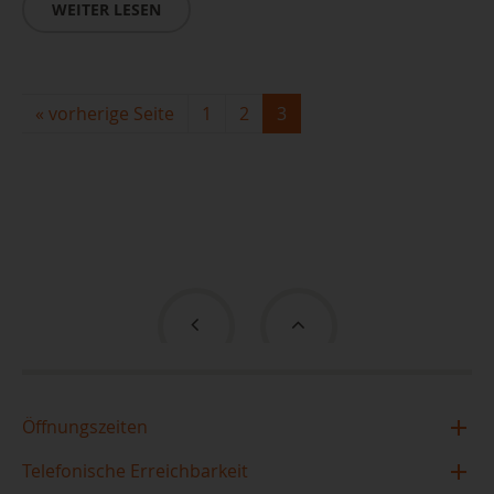
WEITER LESEN
«
vorherige Seite
1
2
3
Öffnungszeiten
Zentralbibliothek im TIETZ
Telefonische Erreichbarkeit