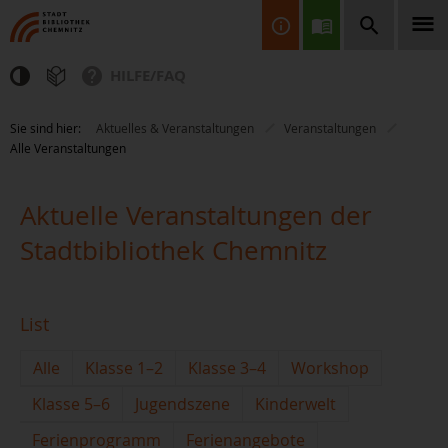
HILFE/FAQ
Finden Sie Informationen, Bücher, CDs & DVDs, Spiele, BluRays,
Sie sind hier:
Aktuelles & Veranstaltungen
Veranstaltungen
Zeitschriften und vieles mehr...
Alle Veranstaltungen
Aktuelle Veranstaltungen der
Stadtbibliothek Chemnitz
JETZT FINDEN
List
Alle
Klasse 1–2
Klasse 3–4
Workshop
Klasse 5–6
Jugendszene
Kinderwelt
Ferienprogramm
Ferienangebote