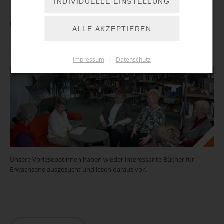
INDIVIDUELLE EINSTELLUNG
Lesezeit - Zusammen liest man weniger allein
ALLE AKZEPTIEREN
31.08.2026 14:30 Uhr
Impressum
|
Datenschutz
Unsere Vorlesepatinnen haben wieder interessante Bücher für
Erwachsene ausgesucht und lesen daraus vor.