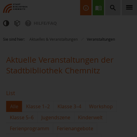
HILFE/FAQ
Finden Sie Informationen, Bücher, CDs & DVDs, Spiele, BluRays,
Sie sind hier:
Aktuelles & Veranstaltungen
Veranstaltungen
Zeitschriften und vieles mehr...
Aktuelle Veranstaltungen der
Stadtbibliothek Chemnitz
List
JETZT FINDEN
Alle
Klasse 1–2
Klasse 3–4
Workshop
Klasse 5–6
Jugendszene
Kinderwelt
Ferienprogramm
Ferienangebote