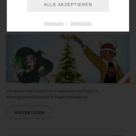
ALLE AKZEPTIEREN
Pen & Paper - Rollenspieletreff & Einführung
("Winterzauber")
Impressum
|
Datenschutz
18.12.2026 15:00 Uhr
Wir spielen auf Deutsch und wahlweise auf Englisch
einstiegsfreundliche Pen & Paper Rollenspiele
WEITER LESEN