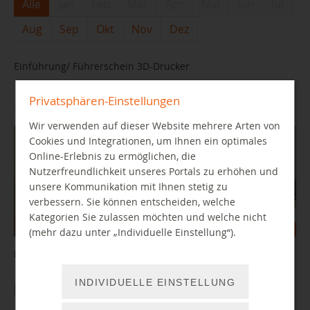
Alle
Jan
Feb
Mar
Apr
Mai
Jun
Jul
Aug
Sep
Okt
Nov
Dez
Einführung/ Führerschein 3D-Drucker
Privatsphären-Einstellungen
17.12.2026 15:00 Uhr
Wir verwenden auf dieser Website mehrere Arten von
Cookies und Integrationen, um Ihnen ein optimales
Online-Erlebnis zu ermöglichen, die
Nutzerfreundlichkeit unseres Portals zu erhöhen und
unsere Kommunikation mit Ihnen stetig zu
verbessern. Sie können entscheiden, welche
Kategorien Sie zulassen möchten und welche nicht
(mehr dazu unter „Individuelle Einstellung“).
Einführung in den 3D-Drucker im Bibliothekslabor
INDIVIDUELLE EINSTELLUNG
WEITER LESEN