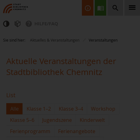
HILFE/FAQ
Finden Sie Informationen, Bücher, CDs & DVDs, Spiele, BluRays,
Sie sind hier:
Aktuelles & Veranstaltungen
Veranstaltungen
Zeitschriften und vieles mehr...
Aktuelle Veranstaltungen der
Stadtbibliothek Chemnitz
List
JETZT FINDEN
Alle
Klasse 1–2
Klasse 3–4
Workshop
Klasse 5–6
Jugendszene
Kinderwelt
Ferienprogramm
Ferienangebote