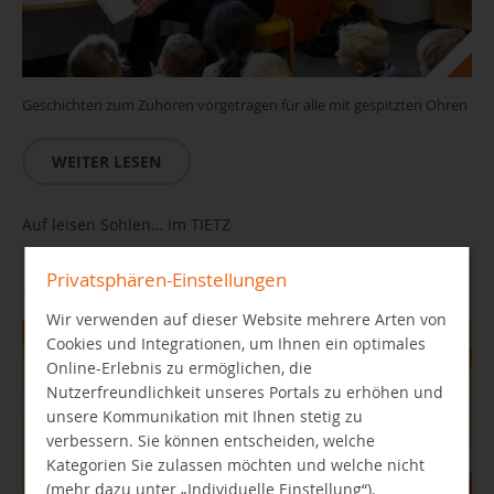
Geschichten zum Zuhören vorgetragen für alle mit gespitzten Ohren
WEITER LESEN
Auf leisen Sohlen… im TIETZ
Privatsphären-Einstellungen
11.08.2026 16:30 Uhr
Wir verwenden auf dieser Website mehrere Arten von
Cookies und Integrationen, um Ihnen ein optimales
Online-Erlebnis zu ermöglichen, die
Nutzerfreundlichkeit unseres Portals zu erhöhen und
unsere Kommunikation mit Ihnen stetig zu
verbessern. Sie können entscheiden, welche
Kategorien Sie zulassen möchten und welche nicht
(mehr dazu unter „Individuelle Einstellung“).