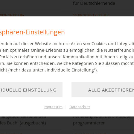
für Deutschlernende
2026 16:00 Uhr
11.08.2026 13:00 Uhr
tsphären-Einstellungen
enden auf dieser Website mehrere Arten von Cookies und Integrat
 ein optimales Online-Erlebnis zu ermöglichen, die Nutzerfreundli
Portals zu erhöhen und unsere Kommunikation mit Ihnen stetig zu
rn. Sie können entscheiden, welche Kategorien Sie zulassen möch
cht (mehr dazu unter „Individuelle Einstellung“).
ichten zum Zuhören vorgetragen
Ehrenamtliche Lernpaten helfen
le mit gespitzten Ohren
Deutschlernenden
VIDUELLE EINSTELLUNG
ALLE AKZEPTIERE
EITER LESEN
WEITER LESEN
Impressum
|
Datenschutz
nangebot: Gestalte dein
Ferienangebot: Lern-Roboter
ales Buch! (ausgebucht)
programmieren