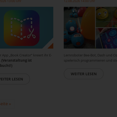
2026 13:00 Uhr
12.08.2026 14:00 Uhr
r App „Book Creator“ kreiert ihr E-
Lernroboter Bee-Bot, Dash und O
.
(Veranstaltung ist
spielerisch programmieren und st
bucht!)
WEITER LESEN
EITER LESEN
eite
»