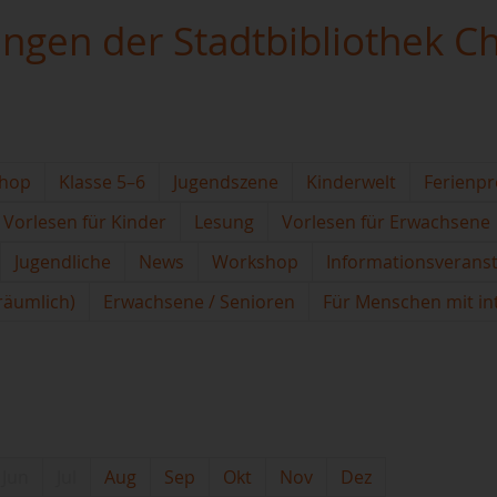
ungen der Stadtbibliothek C
hop
Klasse 5–6
Jugendszene
Kinderwelt
Ferienp
Vorlesen für Kinder
Lesung
Vorlesen für Erwachsene
Jugendliche
News
Workshop
Informationsverans
(räumlich)
Erwachsene / Senioren
Für Menschen mit in
Jun
Jul
Aug
Sep
Okt
Nov
Dez