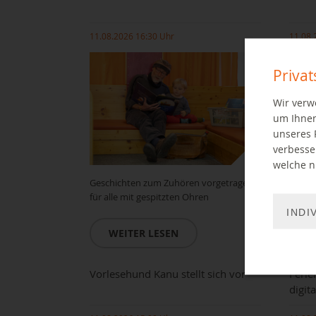
11.08.2026 16:30 Uhr
11.08.
Priva
Wir verw
um Ihnen
unseres 
verbesse
welche ni
Geschichten zum Zuhören vorgetragen
Gesch
für alle mit gespitzten Ohren
für al
INDI
WEITER LESEN
W
Vorlesehund Kanu stellt sich vor
Ferie
digit