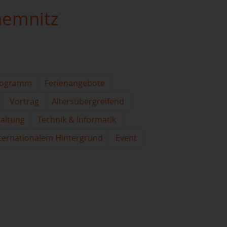
hemnitz
rogramm
Ferienangebote
Vortrag
Altersübergreifend
taltung
Technik & Informatik
ternationalem Hintergrund
Event