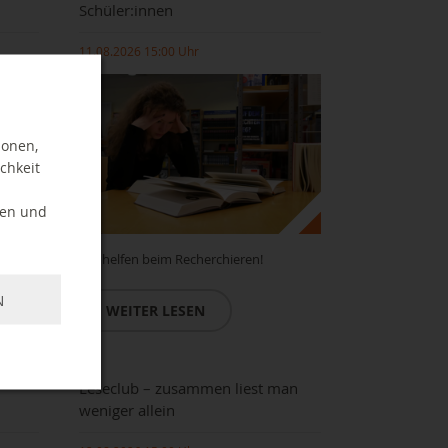
Schüler:innen
11.08.2026 15:00 Uhr
ionen,
chkeit
ten und
Wir helfen beim Recherchieren!
N
WEITER LESEN
Leseclub – zusammen liest man
weniger allein