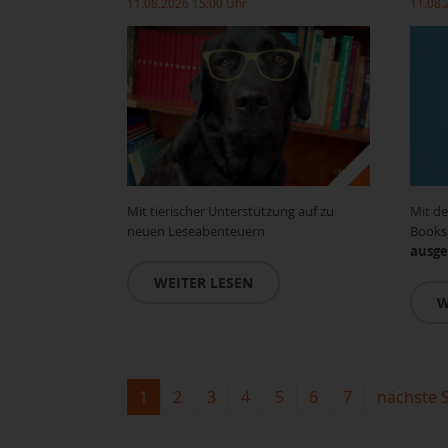
11.08.2026 15:00 Uhr
11.08.
Mit tierischer Unterstützung auf zu
Mit de
neuen Leseabenteuern
Books
ausge
WEITER LESEN
W
1
2
3
4
5
6
7
nächste S