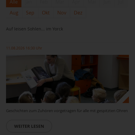
Alle
Jan
Feb
Mar
Apr
Mai
Jun
Jul
Aug
Sep
Okt
Nov
Dez
Auf leisen Sohlen... im Yorck
11.08.2026 16:30 Uhr
Geschichten zum Zuhören vorgetragen für alle mit gespitzten Ohren
WEITER LESEN