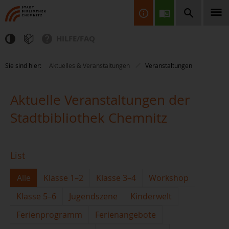
HILFE/FAQ
Finden Sie Informationen, Bücher, CDs & DVDs, Spiele, BluRays,
Sie sind hier:
Aktuelles & Veranstaltungen
Veranstaltungen
Zeitschriften und vieles mehr...
Aktuelle Veranstaltungen der
Stadtbibliothek Chemnitz
List
JETZT FINDEN
Alle
Klasse 1–2
Klasse 3–4
Workshop
Klasse 5–6
Jugendszene
Kinderwelt
Ferienprogramm
Ferienangebote