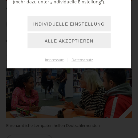
(mehr dazu unter „Individuelle Einstellung“).
Geschichten zum Zuhören vorgetragen für alle mit gespitzten Ohren
WEITER LESEN
INDIVIDUELLE EINSTELLUNG
ALLE AKZEPTIEREN
Welcome to the library - Lerntisch für Deutschlernende
Impressum
|
Datenschutz
11.08.2026 13:00 Uhr
Ehrenamtliche Lernpaten helfen Deutschlernenden