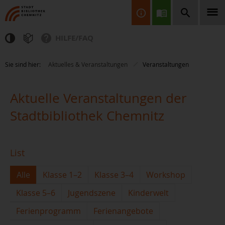
HILFE/FAQ
Finden Sie Informationen, Bücher, CDs & DVDs, Spiele, BluRays,
Sie sind hier:
Aktuelles & Veranstaltungen
Veranstaltungen
Zeitschriften und vieles mehr...
Aktuelle Veranstaltungen der
Stadtbibliothek Chemnitz
List
JETZT FINDEN
Alle
Klasse 1–2
Klasse 3–4
Workshop
Klasse 5–6
Jugendszene
Kinderwelt
Ferienprogramm
Ferienangebote