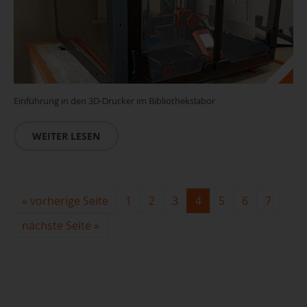
Einführung in den 3D-Drucker im Bibliothekslabor
WEITER LESEN
«
vorherige Seite
1
2
3
4
5
6
7
nächste Seite
»