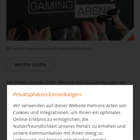
Wir testen neue Games auf unseren Konsolen.
WEITER LESEN
Die Shoah und die DDR. Akteure und Aushandlungen im
Antifaschismus
Privatsphären-Einstellungen
10.09.2026 19:00 Uhr
Wir verwenden auf dieser Website mehrere Arten von
Cookies und Integrationen, um Ihnen ein optimales
Online-Erlebnis zu ermöglichen, die
Nutzerfreundlichkeit unseres Portals zu erhöhen und
unsere Kommunikation mit Ihnen stetig zu
verbessern. Sie können entscheiden, welche