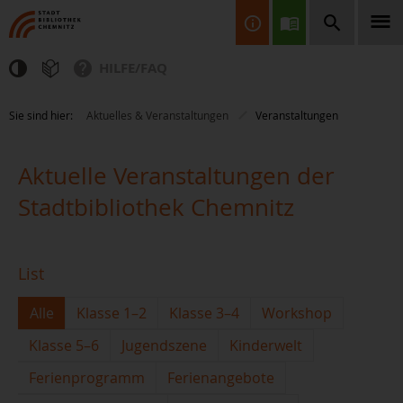
HILFE/FAQ
Finden Sie Informationen, Bücher, CDs & DVDs, Spiele, BluRays,
Sie sind hier:
Aktuelles & Veranstaltungen
Veranstaltungen
Zeitschriften und vieles mehr...
Aktuelle Veranstaltungen der
Stadtbibliothek Chemnitz
List
JETZT FINDEN
Alle
Klasse 1–2
Klasse 3–4
Workshop
Klasse 5–6
Jugendszene
Kinderwelt
Ferienprogramm
Ferienangebote