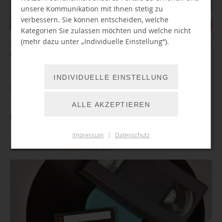
unsere Kommunikation mit Ihnen stetig zu
verbessern. Sie können entscheiden, welche
Kategorien Sie zulassen möchten und welche nicht
(mehr dazu unter „Individuelle Einstellung“).
Sie wollten schon immer mal Geschichten aufnehmen, einen Podcast
oder ein Hörspiel produzieren?
INDIVIDUELLE EINSTELLUNG
WEITER LESEN
ALLE AKZEPTIEREN
BibLab: Einführung MedienLabor
Impressum
|
Datenschutz
06.10.2026 bis 06.10.2026 10:00 Uhr