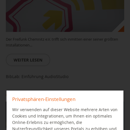
Der Freifunk Chemnitz e.V. trifft sich inmitten einer seiner größten
Installationen...
WEITER LESEN
BibLab: Einführung AudioStudio
06.10.2026 10:00 Uhr
Privatsphären-Einstellungen
Wir verwenden auf dieser Website mehrere Arten von
Cookies und Integrationen, um Ihnen ein optimales
Online-Erlebnis zu ermöglichen, die
Nutzerfreundlichkeit unseres Portals zu erhöhen und