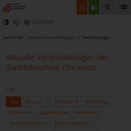
HILFE/FAQ
Finden Sie Informationen, Bücher, CDs & DVDs, Spiele, BluRays,
Sie sind hier:
Aktuelles & Veranstaltungen
Veranstaltungen
Zeitschriften und vieles mehr...
Aktuelle Veranstaltungen der
Stadtbibliothek Chemnitz
List
JETZT FINDEN
Alle
Klasse 1–2
Klasse 3–4
Workshop
Klasse 5–6
Jugendszene
Kinderwelt
Ferienprogramm
Ferienangebote