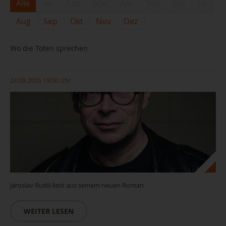
Alle
Jan
Feb
Mar
Apr
Mai
Jun
Jul
Aug
Sep
Okt
Nov
Dez
Wo die Toten sprechen
24.09.2026 19:00 Uhr
Jaroslav Rudiš liest aus seinem neuen Roman
WEITER LESEN