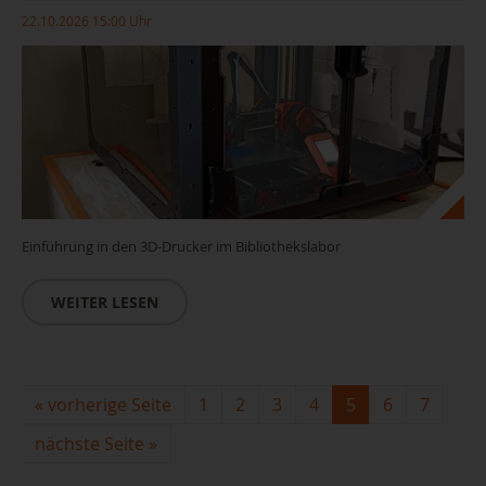
22.10.2026 15:00 Uhr
Einführung in den 3D-Drucker im Bibliothekslabor
WEITER LESEN
«
vorherige Seite
1
2
3
4
5
6
7
nächste Seite
»