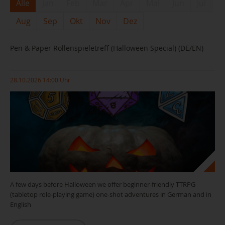
Alle
Jan
Feb
Mar
Apr
Mai
Jun
Jul
Aug
Sep
Okt
Nov
Dez
Pen & Paper Rollenspieletreff (Halloween Special) (DE/EN)
28.10.2026 14:00 Uhr
A few days before Halloween we offer beginner-friendly TTRPG
(tabletop role-playing game) one-shot adventures in German and in
English