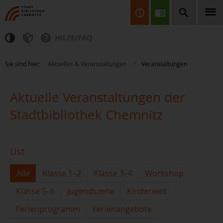
HILFE/FAQ
Finden Sie Informationen, Bücher, CDs & DVDs, Spiele, BluRays,
Sie sind hier:
Aktuelles & Veranstaltungen
Veranstaltungen
Zeitschriften und vieles mehr...
Aktuelle Veranstaltungen der
Stadtbibliothek Chemnitz
List
JETZT FINDEN
Alle
Klasse 1–2
Klasse 3–4
Workshop
Klasse 5–6
Jugendszene
Kinderwelt
Ferienprogramm
Ferienangebote