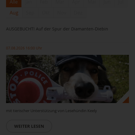
Alle
Jan
Feb
Mar
Apr
Mai
Jun
Jul
Aug
Sep
Okt
Nov
Dez
AUSGEBUCHT! Auf der Spur der Diamanten-Diebin
07.08.2026 16:00 Uhr
mit tierischer Unterstützung von Lesehündin Keely
WEITER LESEN