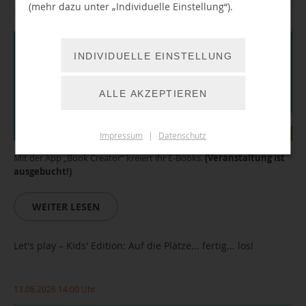
(mehr dazu unter „Individuelle Einstellung“).
11.08.2026 13:00 Uhr
INDIVIDUELLE EINSTELLUNG
ALLE AKZEPTIEREN
Impressum
|
Datenschutz
Mit der App „Book Creator“ kreiert ihr E-Books.
(Veranstaltung ist
ausgebucht!)
WEITER LESEN
Let's play – Kids' Edition: Auf die Plätze... fertig... los!
13.08.2026 14:00 Uhr