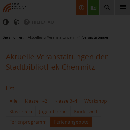
HILFE/FAQ
Finden Sie Informationen, Bücher, CDs & DVDs, Spiele, BluRays,
Sie sind hier:
Aktuelles & Veranstaltungen
Veranstaltungen
Zeitschriften und vieles mehr...
Aktuelle Veranstaltungen der
Stadtbibliothek Chemnitz
List
JETZT FINDEN
Alle
Klasse 1–2
Klasse 3–4
Workshop
Klasse 5–6
Jugendszene
Kinderwelt
Ferienprogramm
Ferienangebote