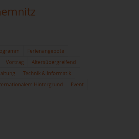
hemnitz
rogramm
Ferienangebote
Vortrag
Altersübergreifend
taltung
Technik & Informatik
ternationalem Hintergrund
Event