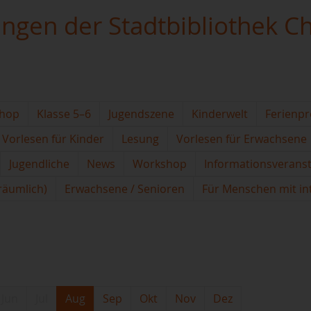
ungen der Stadtbibliothek C
hop
Klasse 5–6
Jugendszene
Kinderwelt
Ferienp
Vorlesen für Kinder
Lesung
Vorlesen für Erwachsene
Jugendliche
News
Workshop
Informationsverans
(räumlich)
Erwachsene / Senioren
Für Menschen mit in
Jun
Jul
Aug
Sep
Okt
Nov
Dez