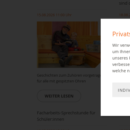
sind 
15.08.2026 11:00 Uhr
18.08.
Priva
Wir verw
um Ihnen
unseres 
verbesse
welche ni
Geschichten zum Zuhören vorgetragen
Zur Ge
für alle mit gespitzten Ohren
Chemni
INDI
WEITER LESEN
W
Facharbeits-Sprechstunde für
BibLa
Schüler:innen