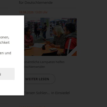
für Deutschlernende
18.08.2026 13:00 Uhr
ionen,
chkeit
ten und
ragen
Ehrenamtliche Lernpaten helfen
Deutschlernenden
N
WEITER LESEN
abor
Auf leisen Sohlen... in Einsiedel