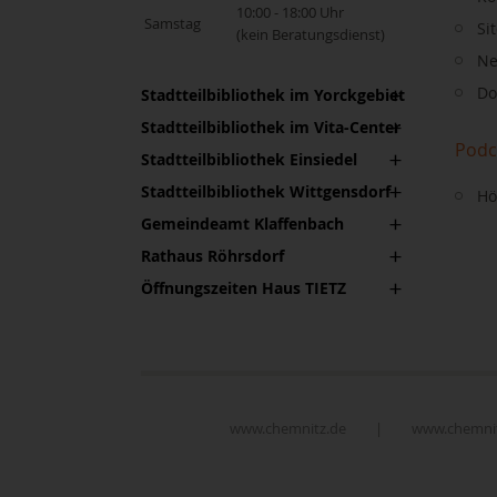
10:00 - 18:00 Uhr
Samstag
Si
(kein Beratungsdienst)
Ne
Do
Stadtteilbibliothek im Yorckgebiet
Stadtteilbibliothek im Vita-Center
Podc
Stadtteilbibliothek Einsiedel
Stadtteilbibliothek Wittgensdorf
Hö
Gemeindeamt Klaffenbach
Rathaus Röhrsdorf
Öffnungszeiten Haus TIETZ
www.chemnitz.de
|
www.chemnit