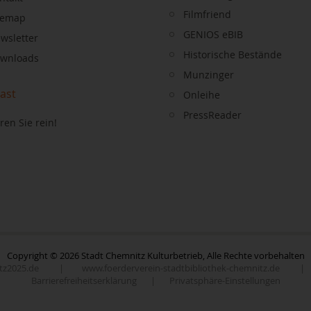
Filmfriend
temap
GENIOS eBIB
wsletter
Historische Bestände
wnloads
Munzinger
ast
Onleihe
PressReader
ren Sie rein!
Copyright © 2026 Stadt Chemnitz Kulturbetrieb, Alle Rechte vorbehalten
z2025.de
|
www.foerderverein-stadtbibliothek-chemnitz.de
|
Barrierefreiheitserklärung
|
Privatsphäre-Einstellungen