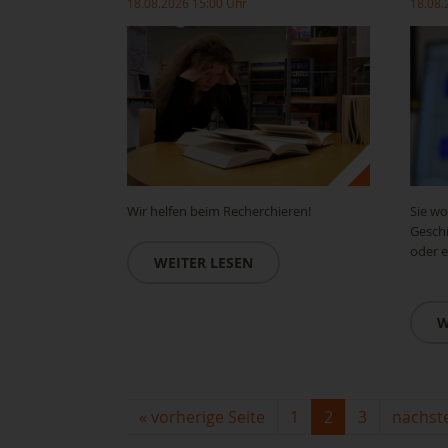
18.08.2026 15:00 Uhr
18.08.
Wir helfen beim Recherchieren!
Sie wo
Gesch
oder e
WEITER LESEN
W
«
vorherige Seite
1
2
3
nächste