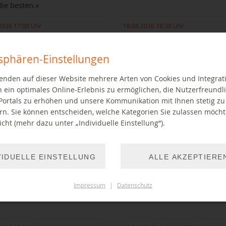
die besten.«
2026 17:00 Uhr
18.08.2026 16:30 Uhr
tsphären-Einstellungen
enden auf dieser Website mehrere Arten von Cookies und Integrat
 ein optimales Online-Erlebnis zu ermöglichen, die Nutzerfreundli
Portals zu erhöhen und unsere Kommunikation mit Ihnen stetig zu
rn. Sie können entscheiden, welche Kategorien Sie zulassen möch
cht (mehr dazu unter „Individuelle Einstellung“).
schichte der Tintenproduktion in
Geschichten zum Zuhören vorget
tz (1856 –1955) von Jutta Aurich
für alle mit gespitzten Ohren
VIDUELLE EINSTELLUNG
ALLE AKZEPTIERE
EITER LESEN
WEITER LESEN
Impressum
|
Datenschutz
b: Einführung AudioStudio
BibLab: Einführung MedienL