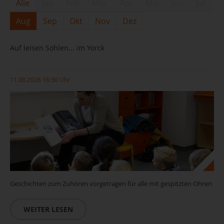
Alle
Jan
Feb
Mar
Apr
Mai
Jun
Jul
Aug
Sep
Okt
Nov
Dez
Auf leisen Sohlen... im Yorck
11.08.2026 16:30 Uhr
Geschichten zum Zuhören vorgetragen für alle mit gespitzten Ohren
WEITER LESEN