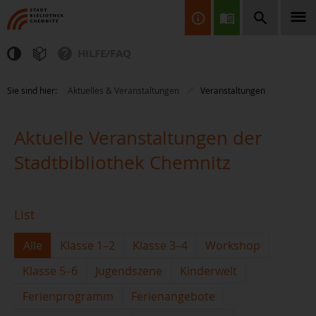
HILFE/FAQ
Finden Sie Informationen, Bücher, CDs & DVDs, Spiele, BluRays,
Sie sind hier:
Aktuelles & Veranstaltungen
Veranstaltungen
Zeitschriften und vieles mehr...
Aktuelle Veranstaltungen der
Stadtbibliothek Chemnitz
List
JETZT FINDEN
Alle
Klasse 1–2
Klasse 3–4
Workshop
Klasse 5–6
Jugendszene
Kinderwelt
Ferienprogramm
Ferienangebote